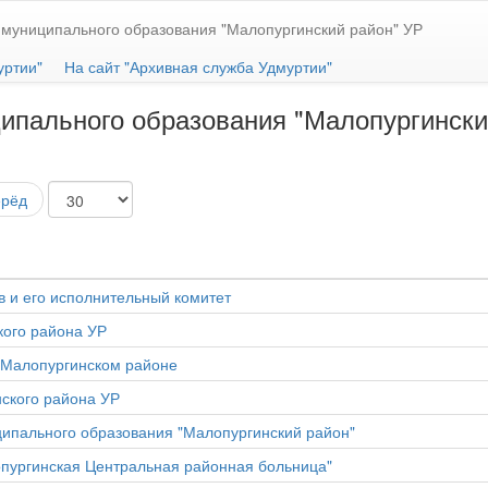
муниципального образования "Малопургинский район" УР
уртии"
На сайт "Архивная служба Удмуртии"
ипального образования "Малопургински
ерёд
 и его исполнительный комитет
кого района УР
 Малопургинском районе
ского района УР
ипального образования "Малопургинский район"
пургинская Центральная районная больница"