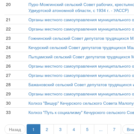
20
Пуро-Можгинский сельский Совет рабочих, крестьянс
Удмуртской атономной области, с 1934 г. - УАССР)
21
Органы местного самоуправления муниципального о
22
Органы местного самоуправления муниципального о
23
Гожнинский сельский Совет депутатов трудящихся М
24
Кечурский сельский Совет депутатов трудящихся Ма
25
Пытцамский сельский Совет депутатов трудящихся 
26
Органы местного самоуправления муниципального о
27
Органы местного самоуправления муниципального о
28
Бажановский сельский Совет депутатов трудящихся 
29
Органы местного самоуправления муниципального о
30
Колхоз "Вишур" Кечурского сельского Совета Малопу
33
Колхоз "Путь к социализму" Кечурского сельского С
Назад
1
2
3
4
5
...
7
Вп