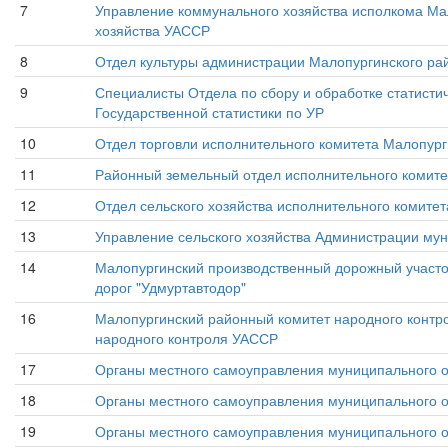
7
Управление коммунального хозяйства исполкома Ма
хозяйства УАССР
8
Отдел культуры администрации Малопургинского ра
9
Специалисты Отдела по сбору и обработке статист
Государственной статистики по УР
10
Отдел торговли исполнительного комитета Малопург
11
Районный земельный отдел исполнительного комит
12
Отдел сельского хозяйства исполнительного комите
13
Управление сельского хозяйства Администрации му
14
Малопургинский производственный дорожный участок
дорог "Удмуртавтодор"
16
Малопургинский районный комитет народного контро
народного контроля УАССР
17
Органы местного самоуправления муниципального о
18
Органы местного самоуправления муниципального о
19
Органы местного самоуправления муниципального о