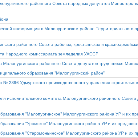
лопургинского районного Совета народных депутатов Министерств
йона
ической информации в Малопургинском районе Территориального 
инского районного Совета рабочих, крестьянских и красноармейски
ета Народного комиссариата земледелия УАССР
та Малопургинского районного Совета депутатов трудящихся Минис
ниципального образования "Малопургинский район"
 № 2396 Удмуртского производственного управления строительств
ля исполнительного комитета Малопургинского районного Совета 
бразования "Малопургинское" Малопургинского района УР и их п
бразования "Уромское" Малопургинского района УР и их предшест
бразования "Старомоньинское" Малопургинского района УР и их 