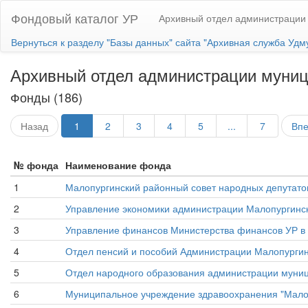
Фондовый каталог УР
Архивный отдел администрации 
Вернуться к разделу "Базы данных" сайта "Архивная служба Удм
Архивный отдел администрации муниц
Фонды (186)
Назад
1
2
3
4
5
...
7
Вп
№ фонда
Наименование фонда
1
Малопургинский районный совет народных депутатов
2
Управление экономики администрации Малопургинс
3
Управление финансов Министерства финансов УР в
4
Отдел пенсий и пособий Администрации Малопургин
5
Отдел народного образования администрации муниц
6
Муниципальное учреждение здравоохранения "Мало