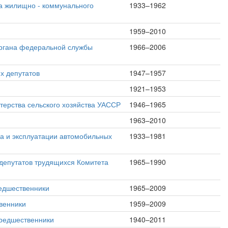
а жилищно - коммунального
1933–1962
1959–2010
органа федеральной службы
1966–2006
х депутатов
1947–1957
1921–1953
терства сельского хозяйства УАССР
1946–1965
1963–2010
а и эксплуатации автомобильных
1933–1981
депутатов трудящихся Комитета
1965–1990
редшественники
1965–2009
венники
1959–2009
предшественники
1940–2011