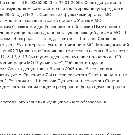
и серия 18 № 002533043 от 27.01.2006). Совет депутатов и
ым имуществом, самостоятельно формировали, утверждали и
бря 2005 года № 2-1. Основными функциями органов МО
в местного значения в соответствии с Уставом МО
стным бюджетом и др. Решением пятой сессии Пугачевского
едущая муниципальная должность - управляющий делами МО - 1
сир 4 разряда - 1 шт. ед.; водитель - 1 шт. ед. Согласно
в отделе бухгалтерского учета и отчетности МО "Малопургинский
лаве МО "Пугачевское" жилищная комиссия в составе 9 человек и
-11, 8-12, 8-13 были утверждены следующие положения: "Об
инистрации МО "Пугачевское"; "Об оплате труда и
сии Совета депутатов от 6 июня 2006 года было принято
ому учету. Решением 7-й сессии сельского Совета депутатов от
е". Решениями 11-й сессии Пугачевского сельского Совета
рядке расходования средств резервного фонда администрации
в постоянного хранения муниципального образования
азделах вначале включены документы о деятельности Совета