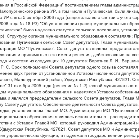
ения в Российской Федерации" постановлением главы администрац
алопургинского района УР, в том числе и Пугачевская, были ликв
Р снята 5 октября 2006 года (свидетельство о снятии с учета сер
я 2006 года № 18-РЗ) "Об установлении границ муниципальных обр
гачевское" было наделено статусом сельского поселения, установ
тр). Структуру органов муниципального образования составляли: 
ования Пугачевский сельский Совет депутатов). Глава муниципаль
страция МО "Пугачевское". Совет депутатов являлся представите
ования и принимать от его имени решения, действовавшие на все
 и состоял из следующих 10 депутатов: Веретнев Л. И., Вершинин А
в Р. С. Срок полномочий Совета депутатов одного созыва составлял 
енее двух третей от установленной Уставом численности депутат
Пугачево, Малопургинский район, Удмуртская Республика, 427821. С
кое" 31 октября 2005 года (решение № 1-2) главой муниципального
ом муниципального образования и наделялся Уставом собственны
тава и являлся председателем сельского Совета депутатов. Глава
у Совету депутатов. Обеспечение деятельности Совета депутатов
рядке, установленном Главой МО. Администрация МО "Пугачевское
муниципального образования являлась исполнительно - распоряди
тствии с Уставом Главой МО, который руководил Администрацией 
он, Удмуртская Республика, 427821. Совет депутатов МО и Админи
управленческих функций, и подлежали государственной регистрац