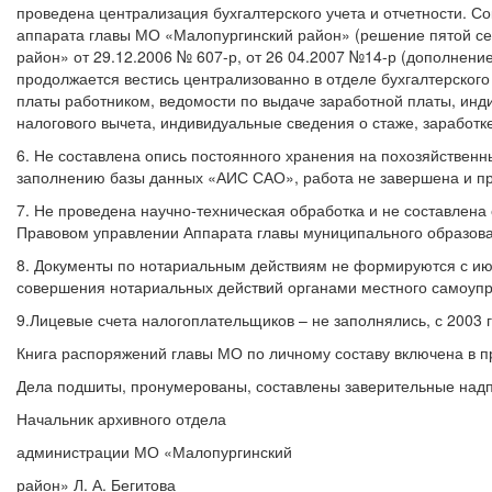
проведена централизация бухгалтерского учета и отчетности. С
аппарата главы МО «Малопургинский район» (решение пятой се
район» от 29.12.2006 № 607-р, от 26 04.2007 №14-р (дополнение
продолжается вестись централизованно в отделе бухгалтерского
платы работником, ведомости по выдаче заработной платы, инд
налогового вычета, индивидуальные сведения о стаже, заработк
6. Не составлена опись постоянного хранения на похозяйственны
заполнению базы данных «АИС САО», работа не завершена и пр
7. Не проведена научно-техническая обработка и не составлена
Правовом управлении Аппарата главы муниципального образова
8. Документы по нотариальным действиям не формируются с июн
совершения нотариальных действий органами местного самоуп
9.Лицевые счета налогоплательщиков – не заполнялись, с 2003
Книга распоряжений главы МО по личному составу включена в п
Дела подшиты, пронумерованы, составлены заверительные над
Начальник архивного отдела
администрации МО «Малопургинский
район» Л. А. Бегитова