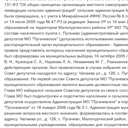
131-ФЗ "Об общих принципах организации местного самоуправл
ликвидации сельских администраций" сельские администрации М
была прекращена, а с учета в Межрайонной ИФНС России № 6 по У
от 14 июля 2005 года № 47-РЗ (в редакции Закона УР от 16 ма
образований на территории Малопургинского района УР" МО "Пу
составе населенного пункта с. Пугачево (административный цен
депутатов МО "Пугачевское" (допускалось использование наимен
распорядительный орган муниципального образования - Админи
правом представлять интересы населения муниципального образ
был сформирован на муниципальных выборах 16 октября 2005 года
В. Н., Кузнецов С. А., Наумова Л. А., Низамиева М. Г., Рамазано
действующим органом, был правомочным в случае избрания не м
Совет депутатов находился по адресу: Чапаева ул., д. 126, с. 
образования. На первой сессии Совета депутатов МО "Пугачевс
муниципального образования являлся высшим должностным лиц
Глава МО избирался сельским Советом депутатов из своего сос
Глава МО был подконтролен и подотчетен населению и сельском
депутатов осуществляла Администрация МО "Пугачевское" в по
"Пугачевское" от 18 января 2006 года № 3-1. Администрация 
решению вопросов местного значения, формировалась в соотве
адресу: Чапаева ул., д. 126, с. Пугачево, Малопургинский рай
муниципальными учреждениями, образуемыми для осуществления 