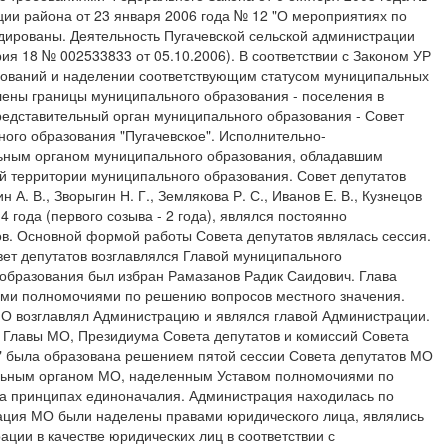
ии района от 23 января 2006 года № 12 "О мероприятиях по
идированы. Деятельность Пугачевской сельской администрации
ия 18 № 002533833 от 05.10.2006). В соответствии с Законом УР
азований и наделении соответствующим статусом муниципальных
лены границы муниципального образования - поселения в
Представительный орган муниципального образования - Совет
ного образования "Пугачевское". Исполнительно-
льным органом муниципального образования, обладавшим
й территории муниципального образования. Совет депутатов
. В., Зворыгин Н. Г., Землякова Р. С., Иванов Е. В., Кузнецов
4 года (первого созыва - 2 года), являлся постоянно
ов. Основной формой работы Совета депутатов являлась сессия.
овет депутатов возглавлялся Главой муниципального
 образования был избран Рамазанов Радик Саидович. Глава
ми полномочиями по решению вопросов местного значения.
 МО возглавлял Администрацию и являлся главой Администрации.
, Главы МО, Президиума Совета депутатов и комиссий Совета
" была образована решением пятой сессии Совета депутатов МО
тельным органом МО, наделенным Уставом полномочиями по
на принципах единоначалия. Администрация находилась по
страция МО были наделены правами юридического лица, являлись
ии в качестве юридических лиц в соответствии с