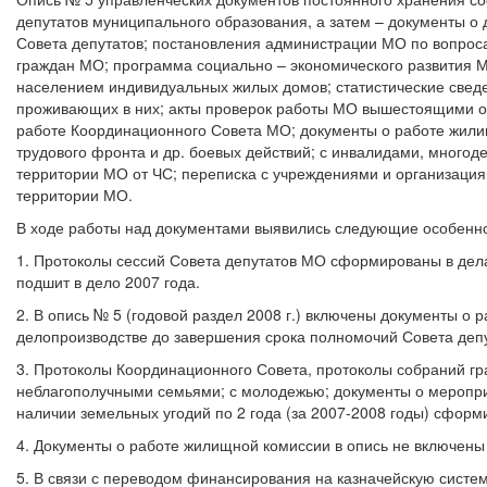
депутатов муниципального образования, а затем – документы о
Совета депутатов; постановления администрации МО по вопрос
граждан МО; программа социально – экономического развития М
населением индивидуальных жилых домов; статистические сведен
проживающих в них; акты проверок работы МО вышестоящими ор
работе Координационного Совета МО; документы о работе жили
трудового фронта и др. боевых действий; с инвалидами, много
территории МО от ЧС; переписка с учреждениями и организаци
территории МО.
В ходе работы над документами выявились следующие особенно
1. Протоколы сессий Совета депутатов МО сформированы в дела
подшит в дело 2007 года.
2. В опись № 5 (годовой раздел 2008 г.) включены документы о
делопроизводстве до завершения срока полномочий Совета депут
3. Протоколы Координационного Совета, протоколы собраний гр
неблагополучными семьями; с молодежью; документы о меропри
наличии земельных угодий по 2 года (за 2007-2008 годы) сформ
4. Документы о работе жилищной комиссии в опись не включены 
5. В связи с переводом финансирования на казначейскую систе