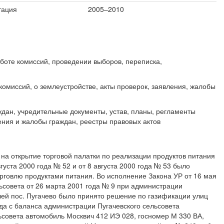
тация
2005–2010
аботе комиссий, проведении выборов, переписка,
комиссий, о землеустройстве, акты проверок, заявления, жалобы
ждан, учредительные документы, устав, планы, регламенты
ления и жалобы граждан, реестры правовых актов
на открытие торговой палатки по реализации продуктов питания
густа 2000 года № 52 и от 8 августа 2000 года № 53 было
орговлю продуктами питания. Во исполнение Закона УР от 16 мая
ьсовета от 26 марта 2001 года № 9 при администрации
лей пос. Пугачево было принято решение по газификации улиц
да с баланса администрации Пугачевского сельсовета
совета автомобиль Москвич 412 ИЭ 028, госномер М 330 ВА,