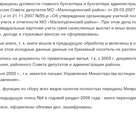
окращены должности главного бухгалтера и бухгалтера администрац
ссии Совета депутатов МО «Малопургинский район» от 29.03.2007
) и от 21.11.2007 №55-р «Об утверждении организации учетной пол
 учета и отчетности МО «Малопургинский район». При этом дела п
ивидуальные карточки учета сумм начисленных выплат и иных возн
е, доходе и страховых взносах не сформированы.
е книги, т. к. книги вошли в предыдущую обработку и включены в о
и этом исходные данные данные на бумажный носитель не распеч
 опись на документы по приватизации жилья, т.к. с 2005 г. докуме
ния, районного Совета депутатов и администрации района.
я 2002 г., т.к. имеется письмо Управления Министерства юстиции
равления».
 г. функции по сбору всех видов налогов полностью переданы Ме
редыдущую опись №4 в годовой раздел 2006 года - книга переходя
писи, оформлены обложки дел, зашифрованы.