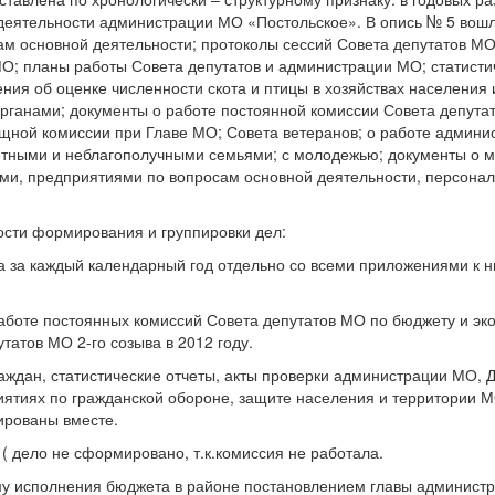
 деятельности администрации МО «Постольское». В опись № 5 вош
ам основной деятельности; протоколы сессий Совета депутатов М
О; планы работы Совета депутатов и администрации МО; статисти
ия об оценке численности скота и птицы в хозяйствах населения 
ганами; документы о работе постоянной комиссии Совета депутат
щной комиссии при Главе МО; Совета ветеранов; о работе админи
детными и неблагополучными семьями; с молодежью; документы о 
ями, предприятиями по вопросам основной деятельности, персона
сти формирования и группировки дел:
 за каждый календарный год отдельно со всеми приложениями к ни
 работе постоянных комиссий Совета депутатов МО по бюджету и э
атов МО 2-го созыва в 2012 году.
аждан, статистические отчеты, акты проверки администрации МО, 
ятиях по гражданской обороне, защите населения и территории М
ированы вместе.
( дело не сформировано, т.к.комиссия не работала.
му исполнения бюджета в районе постановлением главы администр