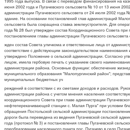
1995 года выпуска. В связи с переводом финансирования на ка
июня 2002 года и Пугачевского сельсовета № 10 от 13 июня 20
администрации Пугачевского сельсовета от 24 июля 2002 года 
здание. На основании постановлений глав администраций Малопу
сельсовета была сокращена ставка землеустроителя. Для опера
года № 28 был утвержден состав Координационного Совета при г
постановлением главы администрации Пугачевского сельсовета о
жден состав Совета уличкома и ответственные лица от админис
соответствие с действующим законодательством наименования 
утверждено Положение о сельской администрации. Согласно ут
лицом, имела гербовую печать с указанием своего наименования
администрации района. Основные функции: обеспечение жизнеде
муниципального образования "Малопургинский район"; предста
муниципальных бюджетных уч
реждений в соответствии с их сметами доходов и расходов. Ру
администрации района с учетом мнения населения соответствующ
координационного Совета при главе администрации Пугачевског
нефтеперекачивающей станции с. Малая Пурга" при условии бла
обращения Постольской сельской администрации постановлением
дороги была переведена из ведения Пугачевской сельской адми
года (протокол № 3) и постановления главы Пугачевской сельс
преобразовании населенного пункта пос. Пугачево в село Пугач