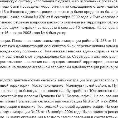
значейскую систему исполнения бюджета и во исполнение постано
02 года были проведены мероприятия по сокращению ставки главно
№ 13 с баланса администрации сельсовета было предано на балан
ргинского района № 376 от 5 сентября 2002 года и Пугачевского 
тивного решения вопросов местного значения на территории сельс
лаве администрации сельсовета в составе 10 человек. На основан
т 16 января 2003 года № 4 был утвер
трации. Постановлением главы администрации района № 238 от 11 
и статуса администраций сельсоветов были переименованы админи
вержденному положению Пугачевская сельская администрация явл
 и расчетный счет в учреждениях банка. Структура и штатное рас
ятельности населения на подведомственной территории; решение 
вление на подведомственной территории администрации района; 
ководство деятельностью сельской администрации осуществлялось 
ей территории. Местонахождение: Малопургинский район, п. Пугач
о сельсовета было дано согласие на обустройство "Юськинского н
гоустройства поселка Пугачево ОАО "Белкамнефть". На основании 
 главы Пугачевской сельской администрации № 9 от 31 мая 2004 
нистрации в ведение Постольской сельской администрации. На осно
кой администрации № 26 от 18 ноября 2004 года было принято реш
ево. В целях организации местного самоуправления в соответствии