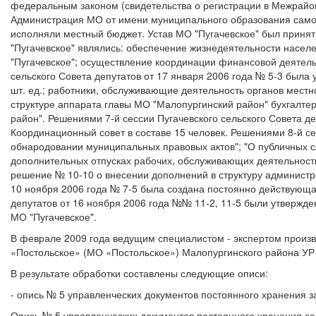
федеральным законом (свидетельства о регистрации в Межрайон
Администрация МО от имени муниципального образования само
исполняли местный бюджет. Устав МО "Пугачевское" был принят
"Пугачевское" являлись: обеспечение жизнедеятельности насел
"Пугачевское"; осуществление координации финансовой деятел
сельского Совета депутатов от 17 января 2006 года № 5-3 бы
шт. ед.; работники, обслуживающие деятельность органов местног
структуре аппарата главы МО "Малопургинский район" бухгалтер
район". Решениями 7-й сессии Пугачевского сельского Совета де
Координационный совет в составе 15 человек. Решениями 8-й се
обнародовании муниципальных правовых актов"; "О публичных 
дополнительных отпусках рабочих, обслуживающих деятельность
решение № 10-10 о внесении дополнений в структуру администра
10 ноября 2006 года № 7-5 была создана постоянно действующа
депутатов от 16 ноября 2006 года №№ 11-2, 11-5 были утвержд
МО "Пугачевское".
В феврале 2009 года ведущим специалистом - экспертом произв
«Постольское» (МО «Постольское») Малопургинского района УР 
В результате обработки составлены следующие описи:
- опись № 5 управленческих документов постоянного хранения за 
Опись № 5 управленческих документов постоянного хранения сос