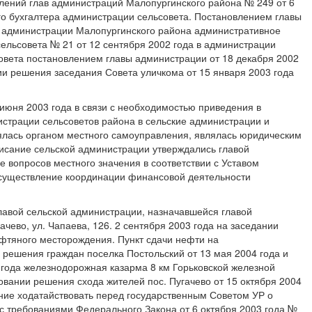
влений глав администраций Малопургинского района № 249 от 6
го бухгалтера администрации сельсовета. Постановлением главы
с администрации Малопургинского района административное
сельсовета № 21 от 12 сентября 2002 года в администрации
овета постановлением главы администрации от 18 декабря 2002
ии решения заседания Совета уличкома от 15 января 2003 года
июня 2003 года в связи с необходимостью приведения в
страции сельсоветов района в сельские администрации и
ялась органом местного самоуправления, являлась юридическим
писание сельской администрации утверждались главой
вопросов местного значения в соответствии с Уставом
осуществление координации финансовой деятельности
главой сельской администрации, назначавшейся главой
ево, ул. Чапаева, 126. 2 сентября 2003 года на заседании
ефтяного месторождения. Пункт сдачи нефти на
решения граждан поселка Постольский от 13 мая 2004 года и
года железнодорожная казарма 8 км Горьковской железной
вании решения схода жителей пос. Пугачево от 15 октября 2004
ение ходатайствовать перед государственным Советом УР о
 с требованиями Федерального Закона от 6 октября 2003 года №