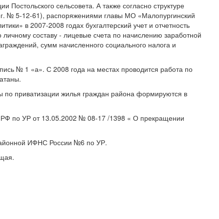
ии Постольского сельсовета. А также согласно структуре
 г. № 5-12-61), распоряжениями главы МО «Малопургинский
итики» в 2007-2008 годах бухгалтерский учет и отчетность
о личному составу - лицевые счета по начислению заработной
аграждений, сумм начисленного социального налога и
пись № 1 «а». С 2008 года на местах проводится работа по
атаны.
нты по приватизации жилья граждан района формируются в
 РФ по УР от 13.05.2002 № 08-17 /1398 « О прекращении
жрайонной ИФНС России №6 по УР.
щая.