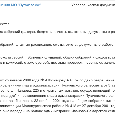
нения МО "Пугачёвское"
Управленческая докумен
еется
их собраний граждан, бюджеты, отчеты, статотчеты, документы о р
браний, штатные расписания, сметы, отчеты, документы о работе 
токолы сессий, публичных слушаний, общих собраний и сходов гра
в и комиссий, о землеустройстве, акты проверок, переписка, заяв
т 25 января 2000 года № 4 Кузнецову А.Ф. было дано разрешение 
становлениями главы администрации Пугачевского сельсовета от 3 ав
во по ул. Чапаева, 225 и открыть там магазин, осуществляющий т
 порядка" и постановления главы администрации Пугачевского сел
 составе 5 человек. 22 ноября 2001 года на общем собрании жите
министрации Малопургинского района № 412 от 27 декабря 2001 го
а был передан на баланс администрации Иваново-Самарского сель