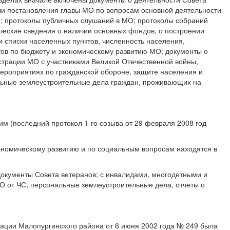
ли постановления главы МО по вопросам основной деятельности
О; протоколы публичных слушаний в МО; протоколы собраний
ческие сведения о наличии основных фондов, о построении
и списки населенных пунктов, численность населения,
ов по бюджету и экономическому развитию МО; документы о
страции МО с участниками Великой Отечественной войны,
мероприятиях по гражданской обороне, защите населения и
льные землеустроительные дела граждан, проживающих на
м (последний протокол 1-го созыва от 29 февраля 2008 год
кономическому развитию и по социальным вопросам находятся в
Документы Совета ветеранов; с инвалидами, многодетными и
О от ЧС, персональные землеустроительные дела, отчеты о
ации Малопургинского района от 6 июня 2002 года № 249 была