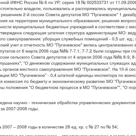
ной ИФНС России № 6 по УР: серия 18 № 002533731 от 11.09.2006 
стоятельно владели, пользовались и распоряжались муниципальн
 решением 2-й сессии Совета депутатов МО "Пугачевское" 1 дека
ения на территории муниципального образования; решение вопросо
ьности муниципальных бюджетных учреждений в соответствии с ме
ла утверждена следующая штатная структура администрации МО: в
о самоуправления: уборщик служебных помещений - 0,5 шт. ед.; кас
ский учет и отчетность МО "Пугачевское" велись централизованно 
путатов от 6 марта 2006 года №№ 7-7.1, 7-7.2 были созданы при г
ссии сельского Совета депутатов от 4 апреля 2006 года №№ 8-9, 8
слушаниях"; "О денежном содержании муниципальных служащих адм
 органов местного самоуправления МО "Пугачевское". На 10-й сес
ции МО "Пугачевское" - 0,4 штатной единицы инспектора по воинск
я комиссия по бюджету и экономическому развитию МО "Пугачевско
ены положения "О бюджетном процессе в МО "Пугачевское"", "О по
едена научно - техническая обработка управленческих документо
за 2007-2008 годы.
2007 – 2008 годы в количестве 28 ед. хр. с № 27 по № 54;
тавлена по хронологически – структурному признаку: в годовых р