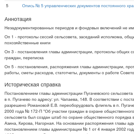
5
Опись № 5 управленческих документов постоянного хра
Аннотация
Незадокументированных периодов и фондовых включений не им
Оп 1 - протоколы сессий сельсовета, заседаний исполкома, общ
похозяйственные книги
Оп 3 - постановления главы администрации, протоколы общих со
граждан, переписка
Оп 5 - постановления, распоряжения главы администрации, про
работы, сметы расходов, статотчеты, документы о работе Совето
Историческая справка
Постановлением главы администрации Пугачевского сельсовета о
в п. Пугачево по адресу: ул. Чапаева, 148. В соответствии с по
разрешено Романовой Е.В. переоборудовать флигель в п. Пугаче
2000 года № 172-П "Об участии граждан в охране общественного
сельсовета был создан штаб по охране общественного порядка в
Азина, Кирова, Нагорная. На основании распоряжения главы ад
постановлением главы администрации № 1 от 4 января 2002 год