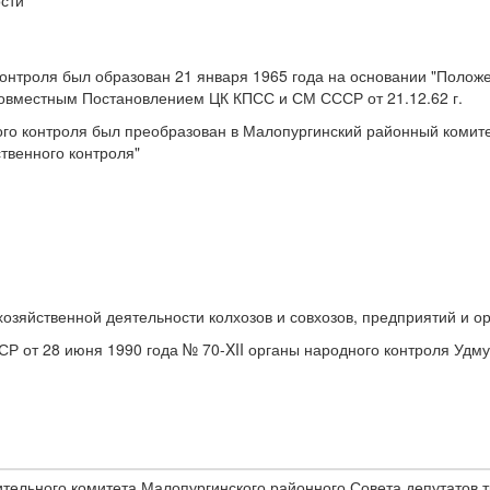
ости
онтроля был образован 21 января 1965 года на основании "Положе
совместным Постановлением ЦК КПСС и СМ СССР от 21.12.62 г.
ого контроля был преобразован в Малопургинский районный комит
твенного контроля"
озяйственной деятельности колхозов и совхозов, предприятий и ор
Р от 28 июня 1990 года № 70-XII органы народного контроля Удм
ельного комитета Малопургинского районного Совета депутатов тр