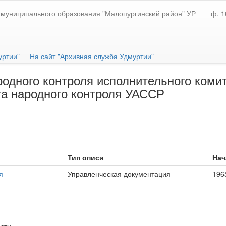
муниципального образования "Малопургинский район" УР
ф. 1
уртии"
На сайт "Архивная служба Удмуртии"
одного контроля исполнительного коми
та народного контроля УАССР
Тип описи
Нач
я
Управленческая документация
196