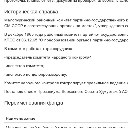
Протоколы, планы, отчеты, документы проверок, альбомы гласн
Историческая справка
Малопургинский районный комитет партийно-государственного к
СМ СССР и соответсвующих органах на местах", утвержденого 
В декабре 1965 года районный комитет партийно-государственн
КПСС от 06.12.65 "О преобразовании органов партийно-государс
В комитете работают три сорудника:
-председатель комитета народного контроля4
-инспектор комитета;
-инспектор по делопроизводству.
Комитет народного контроля контролирует правильное ведение х
Постановлением Президиума Верховного Совета Удмуртской АСС
Переименования фонда
Наименование
Малопургинский районный комитет народного контроля исполнит