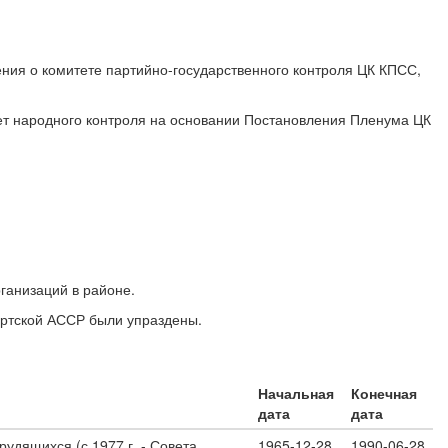
ния о комитете партийно-государственного контроля ЦК КПСС,
ет народного контроля на основании Постановления Пленума ЦК
ганизаций в районе.
уртской АССР были упраздены.
Начальная
Конечная
дата
дата
удящихся (с 1977 г. - Совета
1965-12-28
1990-06-28