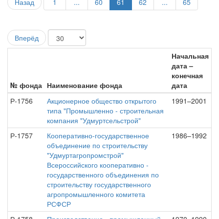
Назад
1
...
60
61
62
...
65
Вперёд
Начальная
дата –
конечная
№ фонда
Наименование фонда
дата
Р-1756
Акционерное общество открытого
1991–2001
типа "Промышленно - строительная
компания "Удмуртсельстрой"
Р-1757
Кооперативно-государственное
1986–1992
объединение по строительству
"Удмуртагропромстрой"
Всероссийского кооперативно -
государственного объединения по
строительству государственного
агропромышленного комитета
РСФСР