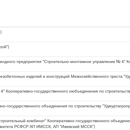
)
рой")
рендного предприятия "Строительно-монтажное управление № 4" К
езобетонных изделий и конструкций Межхозяйственного треста "
4" Кооперативно-государственного оюбъединения по строительств
вно-государственного объединения по строительству "Удмуртагроп
троительный комбинат" Кооперативно-государственного объединен
комитета РСФСР АП ИМССК, АП "Ижевский МССК")