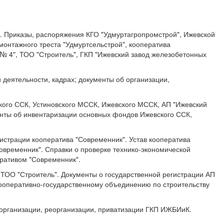
. Приказы, распоряжения КГО "Удмуртагропромстрой", Ижевской
онтажного треста "Удмуртсельстрой", кооператива
№ 4", ТОО "Строитель", ГКП "Ижевский завод железобетонных
 деятельности, кадрах; документы об организации,
ского ССК, Устиновского МССК, Ижевского МССК, АП "Ижевский
нты об инвентаризации основных фондов Ижевского ССК,
истрации кооператива "Современник". Устав кооператива
овременник". Справки о проверке технико-экономической
еративом "Современник".
 ТОО "Строитель". Документы о государственной регистрации АП
Кооперативно-государственному объединению по строительству
 организации, реорганизации, приватизации ГКП ИЖБИиК.