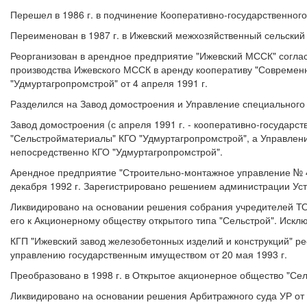
Перешел в 1986 г. в подчинение Кооперативно-государственного
Переименован в 1987 г. в Ижевский межхозяйственный сельский
Реорганизован в арендное предприятие "Ижевский МССК" соглас
производства Ижевского МССК в аренду кооперативу "Современни
"Удмуртагропромстрой" от 4 апреля 1991 г.
Разделился на Завод домостроения и Управление специального с
Завод домостроения (с апреля 1991 г. - кооперативно-государс
"Сельстройматериалы" КГО "Удмуртагропромстрой", а Управление
непосредственно КГО "Удмуртагропромстрой".
Арендное предприятие "Строительно-монтажное управление № 4"
декабря 1992 г. Зарегистрировано решением администрации Устин
Ликвидировано на основании решения собрания учредителей ТОО 
его к Акционерному обществу открытого типа "Сельстрой". Исклю
КГП "Ижевский завод железобетонных изделий и конструкций" ре
управлению государственным имуществом от 20 мая 1993 г.
Преобразовано в 1998 г. в Открытое акционерное общество "Сел
Ликвидировано на основании решения Арбитражного суда УР от 1