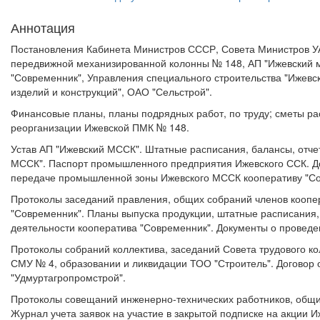
Аннотация
Постановления Кабинета Министров СССР, Совета Министров УА
передвижной механизированной колонны № 148, АП "Ижевский ме
"Современник", Управления специального строительства "Ижевс
изделий и конструкций", ОАО "Сельстрой".
Финансовые планы, планы подрядных работ, по труду; сметы рас
реорганизации Ижевской ПМК № 148.
Устав АП "Ижевский МССК". Штатные расписания, балансы, отче
МССК". Паспорт промышленного предприятия Ижевского ССК. До
передаче промышленной зоны Ижевского МССК кооперативу "Со
Протоколы заседаний правления, общих собраний членов коопер
"Современник". Планы выпуска продукции, штатные расписания,
деятельности кооператива "Современник". Документы о проведе
Протоколы собраний коллектива, заседаний Совета трудового ко
СМУ № 4, образовании и ликвидации ТОО "Строитель". Договор
"Удмуртагропромстрой".
Протоколы совещаний инженерно-технических работников, общих
Журнал учета заявок на участие в закрытой подписке на акции 