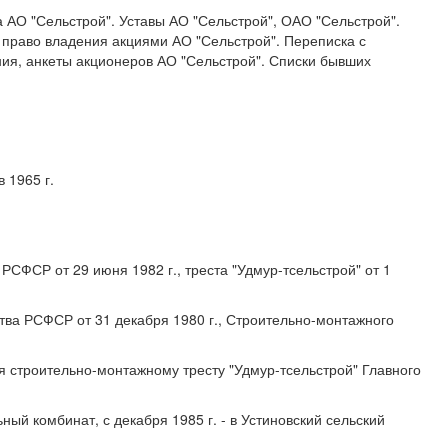
 АО "Сельстрой". Уставы АО "Сельстрой", ОАО "Сельстрой".
 право владения акциями АО "Сельстрой". Переписка с
ия, анкеты акционеров АО "Сельстрой". Списки бывших
 1965 г.
РСФСР от 29 июня 1982 г., треста "Удмур-тсельстрой" от 1
тва РСФСР от 31 декабря 1980 г., Строительно-монтажного
 строительно-монтажному тресту "Удмур-тсельстрой" Главного
ный комбинат, с декабря 1985 г. - в Устиновский сельский