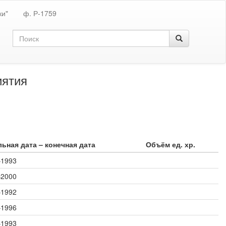
ки"
ф. Р-1759
иятия
ьная дата – конечная дата
Объём ед. хр.
–1993
–2000
–1992
–1996
–1993