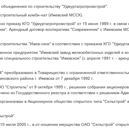
 объединения по строительству "Удмуртагропромстрой".
 строительный комби-нат (Ижевский МССК).
но приказу КГО "Удмуртагропромстрой" от 15 июня 1989 г. в связ
к". Арендный договор кооператива "Современник" с Ижевским МССК
троительства "Ижев-ское" в соответствии с приказом КГО "Удмурта
твенное предприятие "Ижевский завод железобетонных изделий и ко
 специального строительства "Ижевское" (с апреля 1991 г. - аре
 преобразовано в Товарищество с ограниченной ответственностью 
овского района г. Ижевска от 7 декабря 1992 г.
"Строитель" от 9 октября 1995 г., решения собрания акционеров 
чено из Государственного реестра в соответствии с решением Адми
организован в Акционерное общество открытого типа "Сельстрой" 
ьстрой".
0 июля 2000 г., в от-ношении имущества ОАО "Сельстрой" открыто 