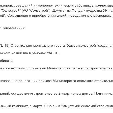
кторов, совещаний инженерно-технических работников, коллектива
"Сельстрой" (АО "Сельстрой"). Документы Фонда имущества УР на
ой". Соглашения о приобретении акций, передаточные распоряжен
 "Современник".
18) Строительно-монтажного треста "Удмуртсельстрой" создана в
ьского хозяйства в районах УАССР.
мбината.
 соответствии с приказами Министерства сельского строительства 
изован на основа-нии приказа Министерства сельского строительс
ний, осуществлял строительство 2-квартирных домов. Подчинялся
ьный комбинат, с марта 1985 г. - в Удмуртский сельский строитель