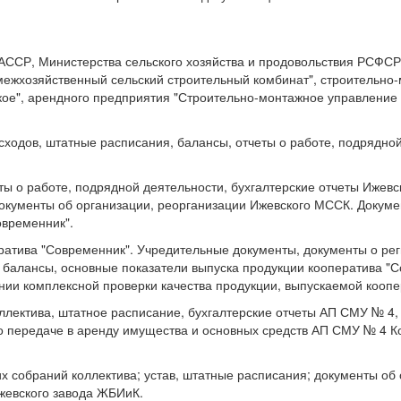
ССР, Министерства сельского хозяйства и продовольствия РСФСР
жхозяйственный сельский строительный комбинат", строительно-м
кое", арендного предприятия "Строительно-монтажное управление 
ходов, штатные расписания, балансы, отчеты о работе, подрядной
ты о работе, подрядной деятельности, бухгалтерские отчеты Ижев
кументы об организации, реорганизации Ижевского МССК. Докуме
временник".
атива "Современник". Учредительные документы, документы о рег
 балансы, основные показатели выпуска продукции кооператива "С
нии комплексной проверки качества продукции, выпускаемой кооп
ллектива, штатное расписание, бухгалтерские отчеты АП СМУ № 4,
 о передаче в аренду имущества и основных средств АП СМУ № 4 
 собраний коллектива; устав, штатные расписания; документы об
Ижевского завода ЖБИиК.