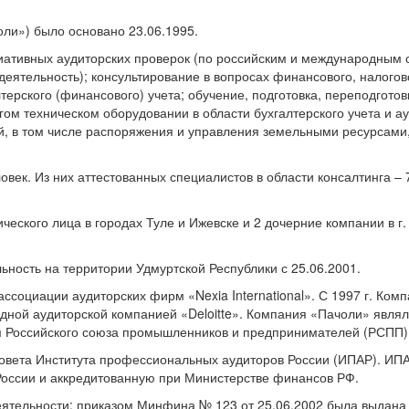
ли») было основано 23.06.1995.
ативных аудиторских проверок (по российским и международным с
деятельность); консультирование в вопросах финансового, налогово
терского (финансового) учета; обучение, подготовка, переподгото
гом техническом оборудовании в области бухгалтерского учета и а
ий, в том числе распоряжения и управления земельными ресурсам
овек. Из них аттестованных специалистов в области консалтинга 
ского лица в городах Туле и Ижевске и 2 дочерние компании в г
ость на территории Удмуртской Республики с 25.06.2001.
социации аудиторских фирм «Nexia International». С 1997 г. Ком
дной аудиторской компанией «Deloitte». Компания «Пачоли» явля
ом Российского союза промышленников и предпринимателей (РСПП)
Совета Института профессиональных аудиторов России (ИПАР). И
ссии и аккредитованную при Министерстве финансов РФ.
ятельности: приказом Минфина № 123 от 25.06.2002 была выдана