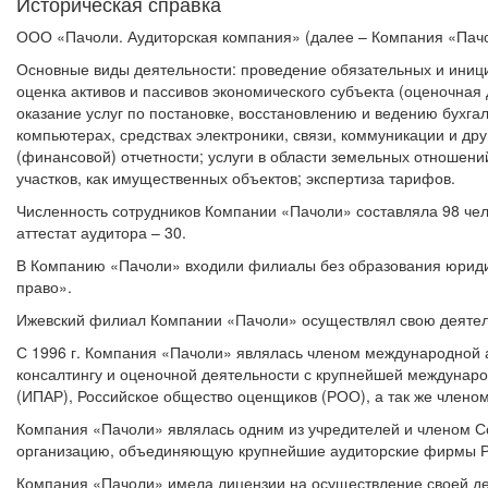
Историческая справка
ООО «Пачоли. Аудиторская компания» (далее – Компания «Пачо
Основные виды деятельности: проведение обязательных и иници
оценка активов и пассивов экономического субъекта (оценочная 
оказание услуг по постановке, восстановлению и ведению бухгал
компьютерах, средствах электроники, связи, коммуникации и дру
(финансовой) отчетности; услуги в области земельных отношен
участков, как имущественных объектов; экспертиза тарифов.
Численность сотрудников Компании «Пачоли» составляла 98 чел
аттестат аудитора – 30.
В Компанию «Пачоли» входили филиалы без образования юридиче
право».
Ижевский филиал Компании «Пачоли» осуществлял свою деятельн
С 1996 г. Компания «Пачоли» являлась членом международной ас
консалтингу и оценочной деятельности с крупнейшей междунаро
(ИПАР), Российское общество оценщиков (РОО), а так же член
Компания «Пачоли» являлась одним из учредителей и членом 
организацию, объединяющую крупнейшие аудиторские фирмы Ро
Компания «Пачоли» имела лицензии на осуществление своей де