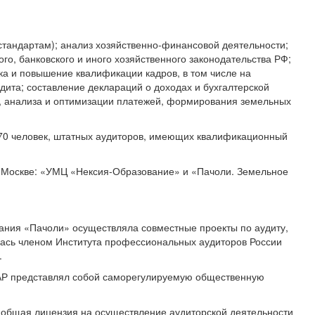
тандартам); анализ хозяйственно-финансовой деятельности;
го, банковского и иного хозяйственного законодательства РФ;
вка и повышение квалификации кадров, в том числе на
удита; составление деклараций о доходах и бухгалтерской
и, анализа и оптимизации платежей, формирования земельных
– 70 человек, штатных аудиторов, имеющих квалификационный
. Москве: «УМЦ «Нексия-Образование» и «Пачоли. Земельное
пания «Пачоли» осуществляла совместные проекты по аудиту,
лась членом Института профессиональных аудиторов России
.
ПАР представлял собой саморегулируемую общественную
 общая лицензия на осуществление аудиторской деятельности