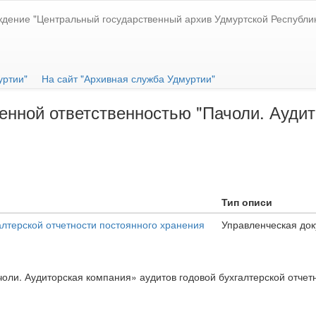
ждение "Центральный государственный архив Удмуртской Республи
уртии"
На сайт "Архивная служба Удмуртии"
нной ответственностью "Пачоли. Аудито
Тип описи
алтерской отчетности постоянного хранения
Управленческая до
ли. Аудиторская компания» аудитов годовой бухгалтерской отчетн