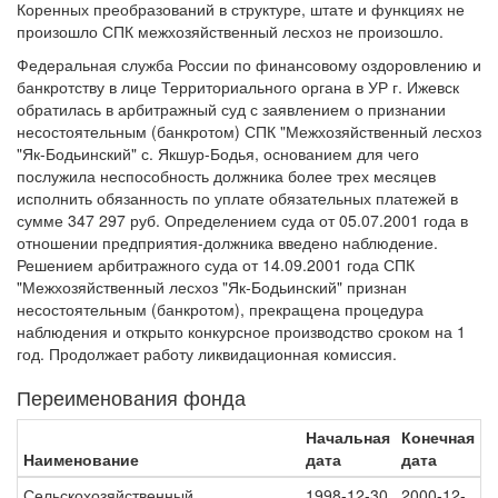
Коренных преобразований в структуре, штате и функциях не
произошло СПК межхозяйственный лесхоз не произошло.
Федеральная служба России по финансовому оздоровлению и
банкротству в лице Территориального органа в УР г. Ижевск
обратилась в арбитражный суд с заявлением о признании
несостоятельным (банкротом) СПК "Межхозяйственный лесхоз
"Як-Бодьинский" с. Якшур-Бодья, основанием для чего
послужила неспособность должника более трех месяцев
исполнить обязанность по уплате обязательных платежей в
сумме 347 297 руб. Определением суда от 05.07.2001 года в
отношении предприятия-должника введено наблюдение.
Решением арбитражного суда от 14.09.2001 года СПК
"Межхозяйственный лесхоз "Як-Бодьинский" признан
несостоятельным (банкротом), прекращена процедура
наблюдения и открыто конкурсное производство сроком на 1
год. Продолжает работу ликвидационная комиссия.
Переименования фонда
Начальная
Конечная
Наименование
дата
дата
Сельскохозяйственный
1998-12-30
2000-12-