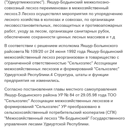
("Удмуртмежхозлес"). Якшур-Бодьинский межколхозно-
совхозный лесхоз переименован в межхозяйственный
лесхоз.3 Лесхоз осуществлял мероприятия по упорядочению
лесного хозяйства в колхозах и совхозах, по организации
лесовосстановительных, лесозащитных и противоапожарных
работ, уходу за лесом, организации санитарных рубок,
обеспечению сохранности ценных лесных массивов и т.д
В соответствии с решением исполкома Якшур-Больинского
райсовета № 109/20 от 24 июня 1992 года Якшур-Бодьинский
межхозяйственный лесхоз реорганизован в товарищество с
ограниченной ответственностью "Сельхозлес" Ассоциации
межхозяйственных лесхозов и формирований "Сельхозлес"
Удмуртской Республики.4 Структура, штаты и функции
предприятия не изменились.
Согласно постановления главы местного самоуправления
Якшур-Бодьинского района УР № 84 от 29.05.98 года ТОО
"Сельхозлес" Ассоциации межхозяйственных лесхозов и
формирований "Сельхозлес" УР преобразовано в
сельскохозяйственный потребительский кооператив (СПК)
"Межхозяйственный лесхоз "Як-Бодьинский" Государственного
управления лесами Удмуртской Республики.