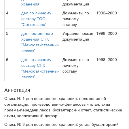
хранения
документация
4
дел по личному
Документы по
1992–2000
составу ТОО
личному
"Сельхозлес"
составу
5
дел постоянного
Управленческая
1998–2000
хранения СПК
документация
"Межхозяйственный
лесхоз"
6
дел по личному
Документы по
1998–2000
составу СПК
личному
"Межхозяйственный
составу
лесхоз"
Аннотация
Опись № 1 дел постоянного хранения: положение об
организации, производственно-финансовый план, акты
приема-передачи лесов, бухгалтерский отчет, статистические
отчты, коллективный догвор
Опись № 3 дел постоянного хранения: устав, бухгалтерский