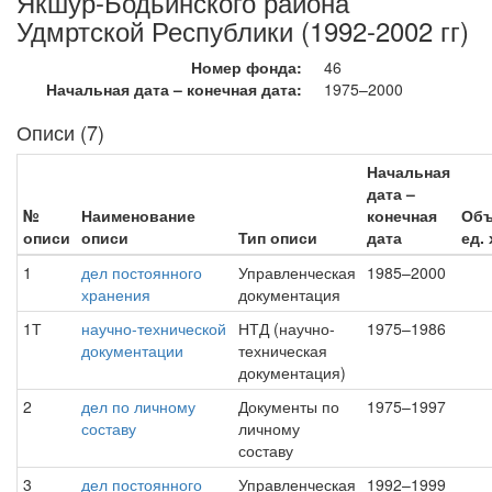
Якшур-Бодьинского района
Удмртской Республики (1992-2002 гг)
Номер фонда:
46
Начальная дата – конечная дата:
1975–2000
Описи (7)
Начальная
дата –
№
Наименование
конечная
Об
описи
описи
Тип описи
дата
ед. 
1
дел постоянного
Управленческая
1985–2000
хранения
документация
1Т
научно-технической
НТД (научно-
1975–1986
документации
техническая
документация)
2
дел по личному
Документы по
1975–1997
составу
личному
составу
3
дел постоянного
Управленческая
1992–1999