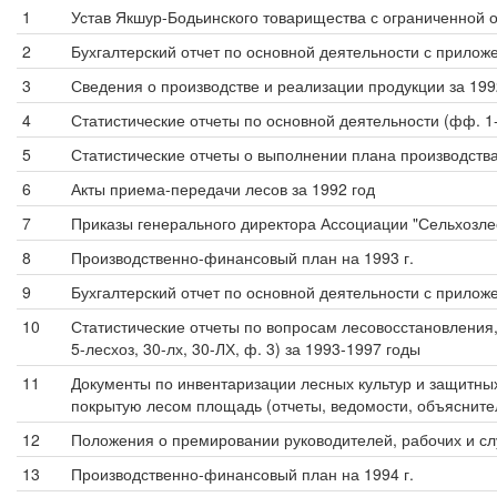
1
Устав Якшур-Бодьинского товарищества с ограниченной о
2
Бухгалтерский отчет по основной деятельности с прилож
3
Сведения о производстве и реализации продукции за 199
4
Статистические отчеты по основной деятельности (фф. 1-ус
5
Статистические отчеты о выполнении плана производства
6
Акты приема-передачи лесов за 1992 год
7
Приказы генерального директора Ассоциации "Сельхозле
8
Производственно-финансовый план на 1993 г.
9
Бухгалтерский отчет по основной деятельности с прилож
10
Статистические отчеты по вопросам лесовосстановления, ле
5-лесхоз, 30-лх, 30-ЛХ, ф. 3) за 1993-1997 годы
11
Документы по инвентаризации лесных культур и защитны
покрытую лесом площадь (отчеты, ведомости, объясните
12
Положения о премировании руководителей, рабочих и с
13
Производственно-финансовый план на 1994 г.