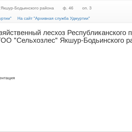
 Якшур-Бодьинского района
ф. 46
оп. 3
уртии"
На сайт "Архивная служба Удмуртии"
яйственный лесхоз Республиканского п
 ТОО "Сельхозлес" Якшур-Бодьинского р
ентация