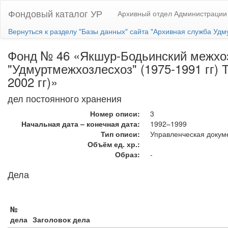
Фондовый каталог УР
Архивный отдел Администрации
Вернуться к разделу "Базы данных" сайта "Архивная служба Удм
Фонд № 46 «Якшур-Бодьинский межхоз
"Удмуртмежхозлесхоз" (1975-1991 гг)
2002 гг)»
дел постоянного хранения
Номер описи:
3
Начальная дата – конечная дата:
1992–1999
Тип описи:
Управленческая докум
Объём ед. хр.:
Образ:
-
Дела
№
дела
Заголовок дела