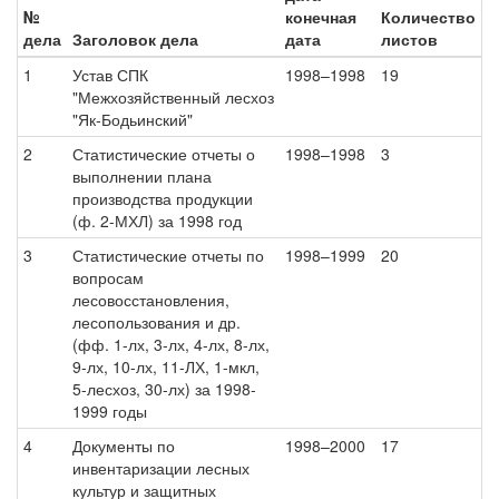
№
конечная
Количество
дела
Заголовок дела
дата
листов
1
Устав СПК
1998–1998
19
"Межхозяйственный лесхоз
"Як-Бодьинский"
2
Статистические отчеты о
1998–1998
3
выполнении плана
производства продукции
(ф. 2-МХЛ) за 1998 год
3
Статистические отчеты по
1998–1999
20
вопросам
лесовосстановления,
лесопользования и др.
(фф. 1-лх, 3-лх, 4-лх, 8-лх,
9-лх, 10-лх, 11-ЛХ, 1-мкл,
5-лесхоз, 30-лх) за 1998-
1999 годы
4
Документы по
1998–2000
17
инвентаризации лесных
культур и защитных