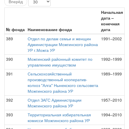
Вперёд
Начальная
дата –
конечная
№ фонда
Наименование фонда
дата
389
Отдел по делам семьи и женщин
1991–2002
Администрации Можгинского района
УР г.Можга УР
390
Можгинский районный комитет по
1992–1999
управлению имуществом
391
Сельскохозяйственный
1989–1999
производственный кооператив-
колхоз "Алга" Нынекского сельсовета
Можгинского района УР
392
Отдел ЗАГС Администрации
1957–2010
Можгинского района УР
393
Территориальная избирательная
1994–2010
комисси Можгинского района УР