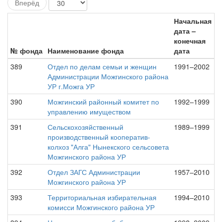
Вперёд
Начальная
дата –
конечная
№ фонда
Наименование фонда
дата
389
Отдел по делам семьи и женщин
1991–2002
Администрации Можгинского района
УР г.Можга УР
390
Можгинский районный комитет по
1992–1999
управлению имуществом
391
Сельскохозяйственный
1989–1999
производственный кооператив-
колхоз "Алга" Нынекского сельсовета
Можгинского района УР
392
Отдел ЗАГС Администрации
1957–2010
Можгинского района УР
393
Территориальная избирательная
1994–2010
комисси Можгинского района УР