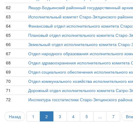
62
Якшур-Бодьинский районный государственный архив 
63
Исполнительный комитет Старо-Зятцинского районно
64
Финансовый отдел исполнительного комитета Староз
65
Плановый отдел исполнительного комитета Старо-Зя
66
Земельный отдел исполнительного комитета Старо-З
67
Отдел народного образования исполнительного коми
68
Отдел здравоохранения исполнительного комитета Ст
69
Отдел социального обеспечения исполнительного ко
70
Отдел коммунального хозяйства исполнительного ко
71
Дорожный отдел исполнительного комитета Сатро-Зя
72
Инспектура госстатистики Старо-Зятцинского района
Назад
1
2
3
4
5
...
7
Вп