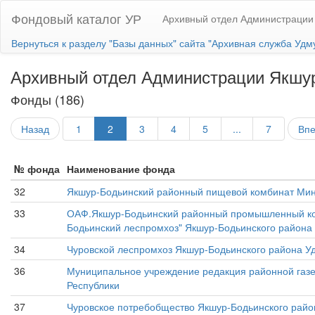
Фондовый каталог УР
Архивный отдел Администрации
Вернуться к разделу "Базы данных" сайта "Архивная служба Удм
Архивный отдел Администрации Якшур
Фонды (186)
Назад
1
2
3
4
5
...
7
Вп
№ фонда
Наименование фонда
32
Якшур-Бодьинский районный пищевой комбинат Ми
33
ОАФ.Якшур-Бодьинский районный промышленный ком
Бодьинский леспромхоз" Якшур-Бодьинского района
34
Чуровской леспромхоз Якшур-Бодьинского района Уд
36
Муниципальное учреждение редакция районной газе
Республики
37
Чуровское потребобщество Якшур-Бодьинского райо