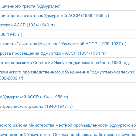
ышленного треста "Удмуртлес"
истерства заготовок Удмуртской АССР (1938-1959 гг)
ртской АССР (1934-1940 гг)
36-1948 гг)
 треста "Ижмежрайотделние" Удмуртской АССР (1935-1937 гг)
рства просвещения Удмуртской АССР (1934-1954 гг)
ртии сельскими Советами Якшур-Бодьинского района. 1980 год.
иканского производственного объединения "Удмуртмежхозлесхоз" 
92-2002 гг)
 Удмуртской АССР (1941-1958 гг)
-Бодьинского района (1940-1947 гг)
нского района Мнистерства местной промышленности Удмуртской А
сучреждений Удмуртского Обкома профсоюза работников госучрежд