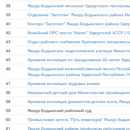
38
Якшур-Бодьинский лесопункт Удмуртского лесопром
39
Отделение "Заготлен" Якшур-Бодьинского района Мин
40
Контора "Заготскот" Якшур-Бодьинского района Удму
42
Вожойский ОРС треста "Ижлес" Удмуртской АССР (19
43
Отдел рабочего снабжения Лумповского леспромхоза
44
Якшур-Бодьинское педегогическое училище Министе
45
Архивная коллекция по празднованию 60-летия Удму
46
Якшур-Бодьинский межхозяйственный лесхоз Республ
Якшур-Бодьинского района Удмртской Республики (19
47
Архивная коллекция трудовых книжек
56
Кекоранский детский дом Министерства просвещения
58
Архивная коллекция документов детских ясель Якшур
59
Якшур-Бодьинский районный суд
60
Промысловая артель "Путь инвалидов" Якшур-бодьи
61
Якшур-Бодьинский райком профсоюза работников го