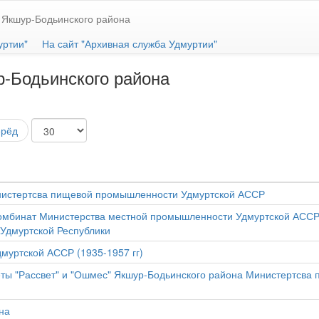
 Якшур-Бодьинского района
уртии"
На сайт "Архивная служба Удмуртии"
-Бодьинского района
ерёд
нистертсва пищевой промышленности Удмуртской АССР
бинат Министерства местной промышленности Удмуртской АССР (
 Удмуртской Республики
муртской АССР (1935-1957 гг)
ты "Рассвет" и "Ошмес" Якшур-Бодьинского района Министертсва 
на