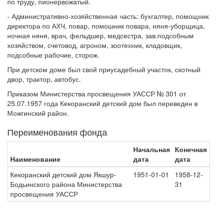
по труду, пионервожатый.
- Административно-хозяйственная часть: бухгалтер, помощник
директора по АХЧ, повар, помошник повара, няня-уборщица,
ночная няня, врач, фельдшер, медсестра, зав.подсобным
хозяйством, счетовод, агроном, зоотехник, кладовщик,
подсобные рабочие, сторож.
При детском доме был свой приусадебный участок, скотный
двор, трактор, автобус.
Приказом Министерства просвещения УАССР № 301 от
25.07.1957 года Кекоранский детский дом был переведен в
Можгинский район.
Переименования фонда
Начальная
Конечная
Наименование
дата
дата
Кекоранский детский дом Якшур-
1951-01-01
1958-12-
Бодьинского района Министерства
31
просвещения УАССР