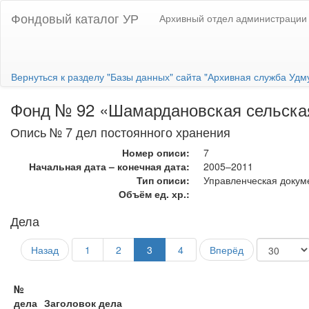
Фондовый каталог УР
Архивный отдел администрации
Вернуться к разделу "Базы данных" сайта "Архивная служба Удм
Фонд № 92 «Шамардановская сельска
Опись № 7 дел постоянного хранения
Номер описи:
7
Начальная дата – конечная дата:
2005–2011
Тип описи:
Управленческая докум
Объём ед. хр.:
Дела
Назад
1
2
3
4
Вперёд
№
дела
Заголовок дела