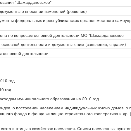
зования "Шамардановское"
 документы о внесении изменений (решение)
ументы федеральных и республиканских органов местного самоуп
йона по вопросам основной деятельности МО "Шамардановское
сновной деятельности и документы к ним (заявления, справки)
м основной деятельности
010 год
10 год
асходам муниципального образования на 2010 год
фондов, о построении населением индивидуальных жилых домов, о
ищного фонда и фонда жилищно-строительного кооператива и др. 
скота и птицы в хозяйствах населения. Списки населенных пунктов