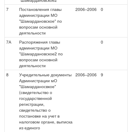
"Шамардановское2
7
Постановления главы
2006–2006
0
администрации МО
"Шамардановское" по
вопросам основной
деятельности
7А
Распоряжения главы
0
администрации МО
"Шамардановское2 по
вопросам основной
деятельности
8
Учредительные документы
2006–2006
9
Администрации мО
"Шамарданосвкое"
(свидетельство о
государственной
регистрации,
свидетельство о
постановке на учет в
налоговом органе, выписка
из единого