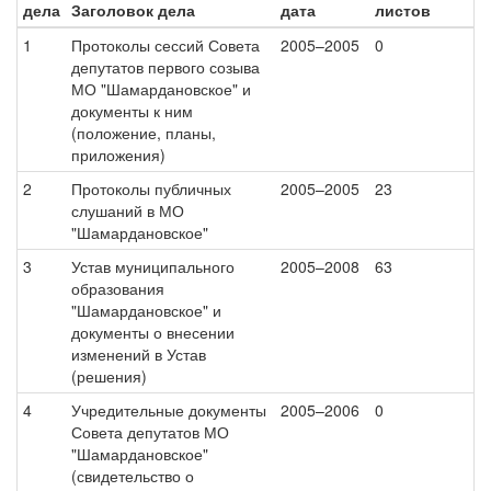
дела
Заголовок дела
дата
листов
1
Протоколы сессий Совета
2005–2005
0
депутатов первого созыва
МО "Шамардановское" и
документы к ним
(положение, планы,
приложения)
2
Протоколы публичных
2005–2005
23
слушаний в МО
"Шамардановское"
3
Устав муниципального
2005–2008
63
образования
"Шамардановское" и
документы о внесении
изменений в Устав
(решения)
4
Учредительные документы
2005–2006
0
Совета депутатов МО
"Шамардановское"
(свидетельство о