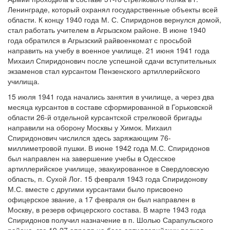
Ленинграде, который охранял государственные объекты всей
области. К концу 1940 года М. С. Спиридонов вернулся домой,
стал работать учителем в Агрызском районе. В июне 1940
года обратился в Агрызский райвоенкомат с просьбой
направить на учебу в военное училище. 21 июня 1941 года
Михаил Спиридонович после успешной сдачи вступительных
экзаменов стал курсантом Пензенского артиллерийского
училища.
15 июля 1941 года начались занятия в училище, а через два
месяца курсантов в составе сформированной в Горьковской
области 26-й отдельной курсантской стрелковой бригады
направили на оборону Москвы у Химок. Михаил
Спиридонович числился здесь заряжающим 76-
миллиметровой пушки. В июне 1942 года М.С. Спиридонов
был направлен на завершение учебы в Одесское
артиллерийское училище, эвакуированное в Свердловскую
область, п. Сухой Лог. 15 февраля 1943 года Спиридонову
М.С. вместе с другими курсантами было присвоено
офицерское звание, а 17 февраля он был направлен в
Москву, в резерв офицерского состава. В марте 1943 года
Спиридонов получил назначение в п. Шолью Сарапульского