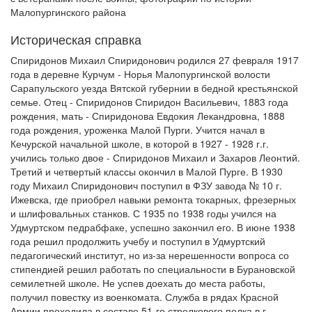
Малопургинского района
Историческая справка
Спиридонов Михаил Спиридонович родился 27 февраля 1917
года в деревне Курчум - Норья Малопургинской волости
Сарапульского уезда Вятской губернии в бедной крестьянской
семье. Отец - Спиридонов Спиридон Васильевич, 1883 года
рождения, мать - Спиридонова Евдокия Лекандровна, 1888
года рождения, уроженка Малой Пурги. Учится начал в
Кечурской начальной школе, в которой в 1927 - 1928 г.г.
учились только двое - Спиридонов Михаил и Захаров Леонтий.
Третий и четвертый классы окончил в Малой Пурге. В 1930
году Михаил Спиридонович поступил в ФЗУ завода № 10 г.
Ижевска, где приобрел навыки ремонта токарных, фрезерных
и шлифовальных станков. С 1935 по 1938 годы учился на
Удмуртском педрабфаке, успешно закончил его. В июне 1938
года решил продолжить учебу и поступил в Удмуртский
педагогический институт, но из-за нерешенности вопроса со
стипендией решил работать по специальности в Бурановской
семилетней школе. Не успев доехать до места работы,
получил повестку из военкомата. Служба в рядах Красной
Армии проходила в составе 51-го стрелкового полка в г.