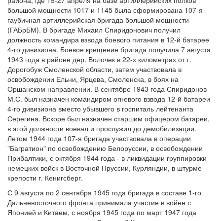
района, где 19-27 апреля на базе артиллерийских полков
большой мощности 1017 и 1145 была сформирована 107-я
гаубичная артиллерийская бригада большой мощности
(ГАБрБМ). В бригаде Михаил Спиридонович получил
должность командира взвода боевого питания в 12-й батарее
4-го дивизиона. Боевое крещение бригада получила 7 августа
1943 года в районе дер. Волочек в 22-х километрах от г.
Дорогобуж Смоленской области, затем участвовала в
освобождении Ельни, Ярцева, Смоленска, в боях на
Оршанском направлении. В сентябре 1943 года Спиридонов
М.С. был назначен командиром огневого взвода 12-й батареи
4-го дивизиона вместо убывшего в госпиталь лейтенанта
Серегина. Вскоре был назначен старшим офицером батареи,
в этой должности воевал и прослужил до демобилизации.
Летом 1944 года 107-я бригада участвовала в операции
"Багратион" по освобождению Белоруссии, в освобождении
Прибалтики, с октября 1944 года - в ликвидации группировки
немецких войск в Восточной Пруссии, Курляндии, в штурме
крепости г. Кенигсберг.
С 9 августа по 2 сентября 1945 года бригада в составе 1-го
Дальневосточного фронта принимала участие в войне с
Японией и Китаем, с ноября 1945 года по март 1947 года