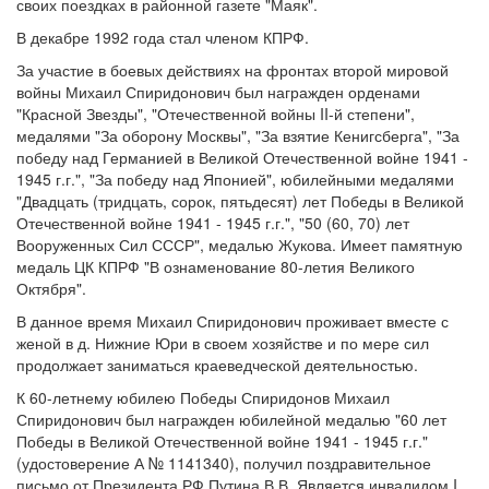
своих поездках в районной газете "Маяк".
В декабре 1992 года стал членом КПРФ.
За участие в боевых действиях на фронтах второй мировой
войны Михаил Спиридонович был награжден орденами
"Красной Звезды", "Отечественной войны II-й степени",
медалями "За оборону Москвы", "За взятие Кенигсберга", "За
победу над Германией в Великой Отечественной войне 1941 -
1945 г.г.", "За победу над Японией", юбилейными медалями
"Двадцать (тридцать, сорок, пятьдесят) лет Победы в Великой
Отечественной войне 1941 - 1945 г.г.", "50 (60, 70) лет
Вооруженных Сил СССР", медалью Жукова. Имеет памятную
медаль ЦК КПРФ "В ознаменование 80-летия Великого
Октября".
В данное время Михаил Спиридонович проживает вместе с
женой в д. Нижние Юри в своем хозяйстве и по мере сил
продолжает заниматься краеведческой деятельностью.
К 60-летнему юбилею Победы Спиридонов Михаил
Спиридонович был награжден юбилейной медалью "60 лет
Победы в Великой Отечественной войне 1941 - 1945 г.г."
(удостоверение А № 1141340), получил поздравительное
письмо от Президента РФ Путина В.В. Является инвалидом I