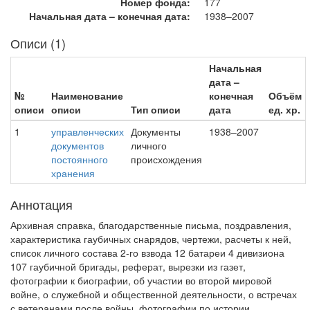
Номер фонда:
177
Начальная дата – конечная дата:
1938–2007
Описи (1)
Начальная
дата –
№
Наименование
конечная
Объём
описи
описи
Тип описи
дата
ед. хр.
1
управленческих
Документы
1938–2007
документов
личного
постоянного
происхождения
хранения
Аннотация
Архивная справка, благодарственные письма, поздравления,
характеристика гаубичных снарядов, чертежи, расчеты к ней,
список личного состава 2-го взвода 12 батареи 4 дивизиона
107 гаубичной бригады, реферат, вырезки из газет,
фотографии к биографии, об участии во второй мировой
войне, о служебной и общественной деятельности, о встречах
с ветеранами после войны, фотографии по истории