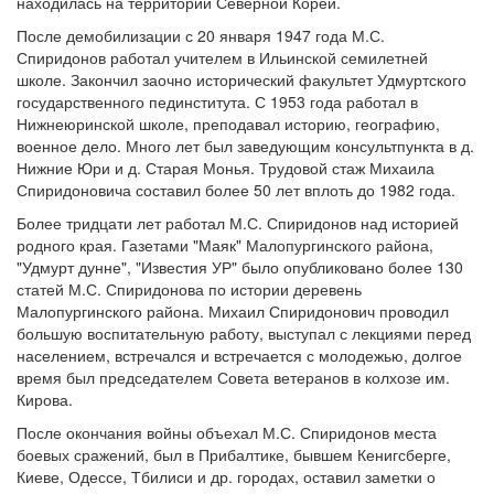
находилась на территории Северной Кореи.
После демобилизации с 20 января 1947 года М.С.
Спиридонов работал учителем в Ильинской семилетней
школе. Закончил заочно исторический факультет Удмуртского
государственного пединститута. С 1953 года работал в
Нижнеюринской школе, преподавал историю, географию,
военное дело. Много лет был заведующим консультпункта в д.
Нижние Юри и д. Старая Монья. Трудовой стаж Михаила
Спиридоновича составил более 50 лет вплоть до 1982 года.
Более тридцати лет работал М.С. Спиридонов над историей
родного края. Газетами "Маяк" Малопургинского района,
"Удмурт дунне", "Известия УР" было опубликовано более 130
статей М.С. Спиридонова по истории деревень
Малопургинского района. Михаил Спиридонович проводил
большую воспитательную работу, выступал с лекциями перед
населением, встречался и встречается с молодежью, долгое
время был председателем Совета ветеранов в колхозе им.
Кирова.
После окончания войны объехал М.С. Спиридонов места
боевых сражений, был в Прибалтике, бывшем Кенигсберге,
Киеве, Одессе, Тбилиси и др. городах, оставил заметки о