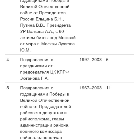
годовщинами Победы в
Великой Отечественной
войне от Президентов
России Ельцина Б.Н.,
Путина В.В., Президента
УР Волкова А.А., с 60-
летием битвы под Москвой
от мэра г. Москвы Лужкова
Ю.М.
4
Поздравления с
1997–2003
6
праздниками от
председателя ЦК КПРФ
Зюганова Г.А.
5
Поздравления с
1967–2003
11
годовщинами Победы в
Великой Отечественной
войне от Председателей
райсовета депутатов и
райисполкома, главы
администрации района,
военного комиссара
района, однополчан