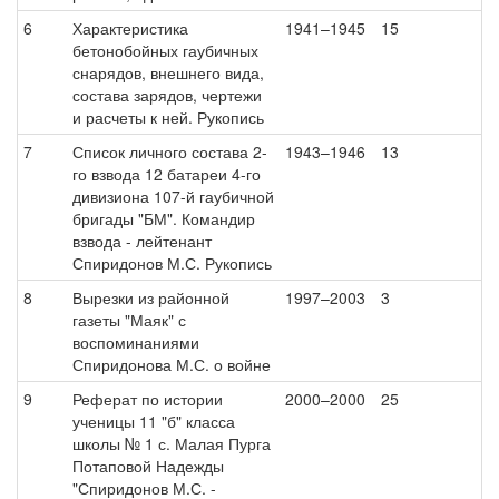
6
Характеристика
1941–1945
15
бетонобойных гаубичных
снарядов, внешнего вида,
состава зарядов, чертежи
и расчеты к ней. Рукопись
7
Список личного состава 2-
1943–1946
13
го взвода 12 батареи 4-го
дивизиона 107-й гаубичной
бригады "БМ". Командир
взвода - лейтенант
Спиридонов М.С. Рукопись
8
Вырезки из районной
1997–2003
3
газеты "Маяк" с
воспоминаниями
Спиридонова М.С. о войне
9
Реферат по истории
2000–2000
25
ученицы 11 "б" класса
школы № 1 с. Малая Пурга
Потаповой Надежды
"Спиридонов М.С. -