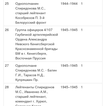
25
Однополчанин
1944–1944
1
Спиридонова М.С.,
старший лейтенант
Кособрюхов П. 3-й
Белорусский фронт
26
Группа офицеров 4/107
1945–1945
1
Гаубичной артиллерийской
Ордена Александра
Невского Кенигсбергской
Краснознаменной бригады
БМ в г. Кенигсберге,
Восточная Пруссия
27
Однополчане
1945–1945
1
Спиридонова М.С. - Батин
Г.И., Тарасов Н.Д.,
Купряшкин Пр.
28
Лейтенанты Спиридонов
1945–1945
1
М.С., Иваненко А.М.,
старший лейтенант,
комендант г. Хурюп,
Северная Корея