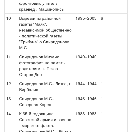
фронтовик, учитель,
краевед". Машинопись
10
Вырезки из районной
1995–2003
6
газеты "Маяк",
независимой общественно
- политической газеты
"Трибуна" о Спиридонове
М.С.
11
Спиридонов Михаил,
1940–1940
1
фотография на память
родителям, г. Псков-
Остров-Дно
12
Спиридонов М.С.. Литва, г.
1944–1944
1
Вирбалис
13
Спиридонов М.С..
1946–1946
1
Северная Корея
14
К 65-й годовщине
1983–1983
1
Советской армии и военно
- морского флота.
Спиридонову М.С. - 66 лет.