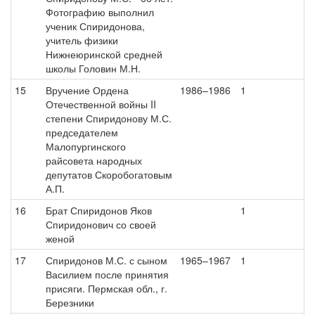
Фотографию выполнил
ученик Спиридонова,
учитель физики
Нижнеюринской средней
школы Головин М.Н.
15
Вручение Ордена
1986–1986
1
Отечественной войны II
степени Спиридонову М.С.
председателем
Малопургинского
райсовета народных
депутатов Скоробогатовым
А.П.
16
Брат Спиридонов Яков
1
Спиридонович со своей
женой
17
Спиридонов М.С. с сыном
1965–1967
1
Василием после принятия
присяги. Пермская обл., г.
Березники