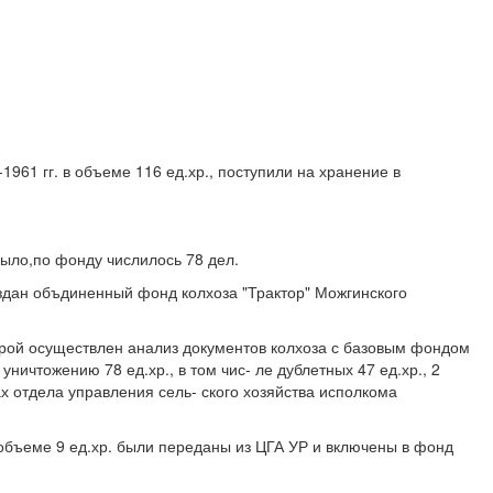
-1961 гг. в объеме 116 ед.хр., поступили на хранение в
 было,по фонду числилось 78 дел.
создан объдиненный фонд колхоза "Трактор" Можгинского
оторой осуществлен анализ документов колхоза с базовым фондом
ничтожению 78 ед.хр., в том чис- ле дублетных 47 ед.хр., 2
ах отдела управления сель- ского хозяйства исполкома
.
 в объеме 9 ед.хр. были переданы из ЦГА УР и включены в фонд