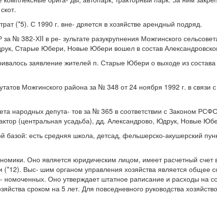
скот.
ат (*5). С 1990 г. вне- дряется в хозяйстве арендный подряд.
за № 382-ХII в ре- зультате разукрупнения Можгинского сельсовета
друк, Старые Юбери, Новые Юбери вошел в состав Александровского
ривалось заявление жителей п. Старые Юбери о выходе из состава 
тов Можгинского района за № 348 от 24 ноября 1992 г. в связи с
ета народных депута- тов за № 365 в соответствии с Законом РСФ
актор (центральная усадьба), дд. Александрово, Юдрук, Новые Юбе
 базой: есть средняя школа, детсад, фельшерско-акушерский пунк
ономики. Оно является юридическим лицом, имеет расчетный счет 
 (*12). Выс- шим органом управления хозяйства является общее с
л- номоченных. Оно утверждает штатное раписание и расходы на с
озяйства сроком на 5 лет. Для повседневного руководства хозяйств