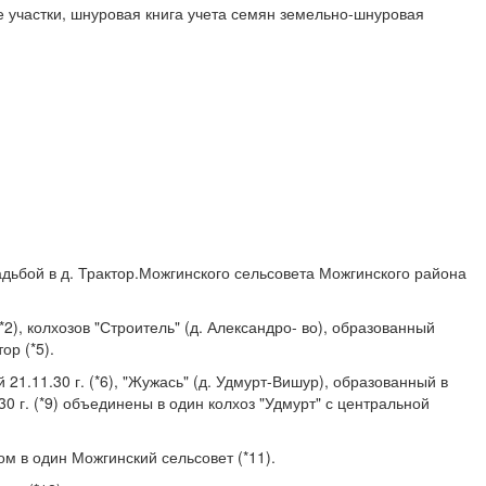
е участки, шнуровая книга учета семян земельно-шнуровая
садьбой в д. Трактор.Можгинского сельсовета Можгинского района
2), колхозов "Строитель" (д. Александро- во), образованный
ор (*5).
 21.11.30 г. (*6), "Жужась" (д. Удмурт-Вишур), образованный в
30 г. (*9) объединены в один колхоз "Удмурт" с центральной
 в один Можгинский сельсовет (*11).