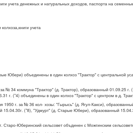
ниги учета денежных и натуральных доходов, паспорта на семенны
 колхоза,книги учета
 Старые Юбери) объединены в один колхоз "Трактор" с центральной у
 № 34 коммуна "Трактор" (д. Трактор), образованный 01.09.25 г. (*
.31 г. (*4) объединены в один колхоз "Трактор" с центром в д. Тракт
1950 г. за № 36 кол- хозы: "Гырысь" (д. Ягул-Какси), образованный
 15.04.30г. (*8), "Удмурт" (д. Старые Юбери), образованный 15.04.
. Старо-Юберинский сельсовет объдинен с Можгинским сельсоветом