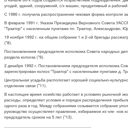
угодий, зданий, сооружений, с/х машин, продуктивный и рабочий 
С 1986 г. получила распространение чековая форма контроля затр
В феврале 1991 г. Указом Президиума Верховного Совета УАССР 
"Трактор" с населенным пунктами пп. Трактор, Александрово, Ю
19 ноября 1992 г. на общем собрании 1 и 2-ой бригады рассмат
(*8).
Постановлением председателя исполкома Совета народных депута
раздела колхоза (*9).
2 декабря 1992 г. Постановлением председателя исполкома Сов
зарегистрирован колхоз "Трактор" с населенными пунктами д. Тр
Центральная усадьба распологает хорошей социально-культурной
отделение связи (*11).
В настоящее время хозяйство работает в условиях рыночной эк
расходы, определяет условия и порядок распределения прибыли
одного раза в год. Между собраниями созывается собрание упо
руководство осуществляет правление, избираемое из чле- нов х
председатель сроком на 5 лет (*13).
______________________________________