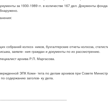
окументы за 1930-1989 гг. в количестве 167 дел. Документы фонда
обнаружено.
ранения:
х собраний колхоз- ников, бухгалтерские отчеты колхоза, статист
письма, заявле- ния граждан и документы по их рассмотрению.
специалист архива Р.П. Маргасова.
вержденной ЭПК Коми- тета по делам архивов при Совете Министро
по содержанию заголов- ку дела.
--------------------------------------------------------