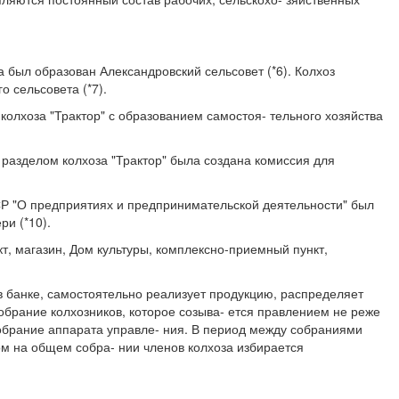
 был образован Александровский сельсовет (*6). Колхоз
 сельсовета (*7).
колхоза "Трактор" с образованием самостоя- тельного хозяйства
 разделом колхоза "Трактор" была создана комиссия для
СР "О предприятиях и предпринимательской деятельности" был
ри (*10).
т, магазин, Дом культуры, комплексно-приемный пункт,
в банке, самостоятельно реализует продукцию, распределяет
обрание колхозников, которое созыва- ется правлением не реже
обрание аппарата управле- ния. В период между собраниями
ом на общем собра- нии членов колхоза избирается