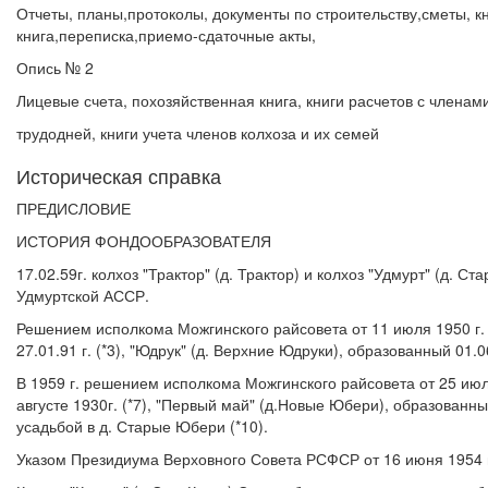
Отчеты, планы,протоколы, документы по строительству,сметы, к
книга,переписка,приемо-сдаточные акты,
Опись № 2
Лицевые счета, похозяйственная книга, книги расчетов с членами
трудодней, книги учета членов колхоза и их семей
Историческая справка
ПРЕДИСЛОВИЕ
ИСТОРИЯ ФОНДООБРАЗОВАТЕЛЯ
17.02.59г. колхоз "Трактор" (д. Трактор) и колхоз "Удмурт" (д.
Удмуртской АССР.
Решением исполкома Можгинского райсовета от 11 июля 1950 г. за
27.01.91 г. (*3), "Юдрук" (д. Верхние Юдруки), образованный 01.06
В 1959 г. решением исполкома Можгинского райсовета от 25 июля 
августе 1930г. (*7), "Первый май" (д.Новые Юбери), образованный
усадьбой в д. Старые Юбери (*10).
Указом Президиума Верховного Совета РСФСР от 16 июня 1954 г