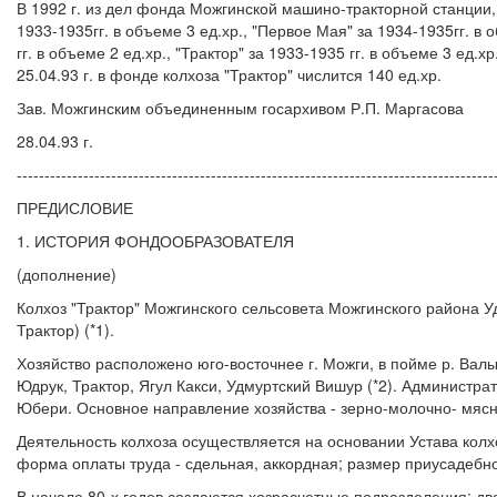
В 1992 г. из дел фонда Можгинской машино-тракторной станции, 
1933-1935гг. в объеме 3 ед.хр., "Первое Мая" за 1934-1935гг. в о
гг. в объеме 2 ед.хр., "Трактор" за 1933-1935 гг. в объеме 3 ед
25.04.93 г. в фонде колхоза "Трактор" числится 140 ед.хр.
Зав. Можгинским объединенным госархивом Р.П. Маргасова
28.04.93 г.
--------------------------------------------------------------------------------------
ПРЕДИСЛОВИЕ
1. ИСТОРИЯ ФОНДООБРАЗОВАТЕЛЯ
(дополнение)
Колхоз "Трактор" Можгинского сельсовета Можгинского района Уд
Трактор) (*1).
Хозяйство расположено юго-восточнее г. Можги, в пойме р. Вал
Юдрук, Трактор, Ягул Какси, Удмуртский Вишур (*2). Администра
Юбери. Основное направление хозяйства - зерно-молочно- мясно
Деятельность колхоза осуществляется на основании Устава колх
форма оплаты труда - сдельная, аккордная; размер приусадебного 
В начале 80-х годов создаются хозрасчетные подразделения: дв