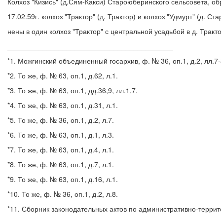
Колхоз "Кизись" (д.Сям-Какси) Староюберинского сельсовета, обр
17.02.59г. колхоз "Трактор" (д. Трактор) и колхоз "Удмурт" (д. С
нены в один колхоз "Трактор" с центральной усадьбой в д. Тра
__________________________________________
*1. Можгинский объединенный госархив, ф. № 36, оп.1, д.2, лл.7-
*2. То же, ф. № 63, оп.1, д.62, л.1.
*3. То же, ф. № 63, оп.1, дд.36,9, лл.1,7.
*4. То же, ф. № 63, оп.1, д.31, л.1.
*5. То же, ф. № 36, оп.1, д.2, л.7.
*6. То же, ф. № 63, оп.1, д.1, л.3.
*7. То же, ф. № 63, оп.1, д.4, л.1.
*8. То же, ф. № 63, оп.1, д.7, л.1.
*9. То же, ф. № 63, оп.1, д.16, л.1.
*10. То же, ф. № 36, оп.1, д.2, л.8.
*11. Сборник законодательных актов по административно-террит