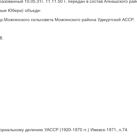
азованный 10.05.31г. 11.11.50 г. передан в состав Алнашского райо
тарые Юбери) объеди-
ктор.Можгинского сельсовета Можгинского района Удмуртской АССР.
8.
ориальному делению УАССР (1920-1970 гг.) Ижевск-1971, л.74.