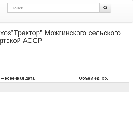
оз"Трактор" Можгинского сельского
уртской АССР
 – конечная дата
Объём ед. хр.