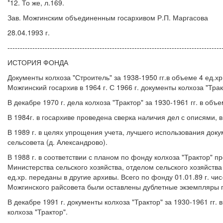
*12. То же, л.169.
Зав. Можгинским объединенным госархивом Р.П. Маргасова
28.04.1993 г.
--------------------------------------------------------------------------------------
ИСТОРИЯ ФОНДА
Документы колхоза "Строитель" за 1938-1950 гг.в объеме 4 ед.хр.
Можгинский госархив в 1964 г. С 1966 г. документы колхоза "Тра
В декабре 1970 г. дела колхоза "Трактор" за 1930-1961 гг. в объ
В 1984г. в госархиве проведена сверка наличия дел с описями, 
В 1989 г. в целях упрощения учета, лучшего использования доку
сельсовета (д. Александрово).
В 1988 г. в соответствии с планом по фонду колхоза "Трактор"
Министерства сельского хозяйства, отделом сельского хозяйства 
ед.хр. переданы в другие архивы. Всего по фонду 01.01.89 г. чи
Можгинского райсовета были оставлены дублетные экземпляры пл
В декабре 1991 г. документы колхоза "Трактор" за 1930-1961 гг.
колхоза "Трактор".