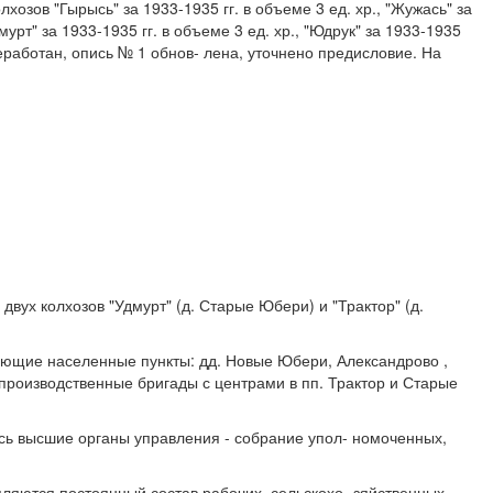
озов "Гырысь" за 1933-1935 гг. в объеме 3 ед. хр., "Жужась" за
мурт" за 1933-1935 гг. в объеме 3 ед. хр., "Юдрук" за 1933-1935
переработан, опись № 1 обнов- лена, уточнено предисловие. На
вух колхозов "Удмурт" (д. Старые Юбери) и "Трактор" (д.
дующие населенные пункты: дд. Новые Юбери, Александрово ,
 производственные бригады с центрами в пп. Трактор и Старые
ись высшие органы управления - собрание упол- номоченных,
пляются постоянный состав рабочих, сельскохо- зяйственных