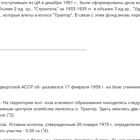
поступивших из ЦА в декабре 1991 г., были сформированы дела колх
бъеме 2 ед. хр., "Строитель" за 1933-1935 гг. в объеме 3 ед.хр., "Уд
.хр., которые влиты в колхоз "Трактор". В связи с этим фонд вновь 
--------------------------------------------------------
муртской АССР об- разовался 17 февраля 1959 г. на базе слияния д
ы. На территории кол- хоза в момент образования находились сле
тивным центром хозяйства являлось п. Трактор. Здесь имелись две
е (*3).
оза. Уставом колхоза, утвержденным 20 января 1970 г. определял
участка - 0,50 га (*4).
е комплексные брига- ды, автопарк, тракторный парк. За ним закре