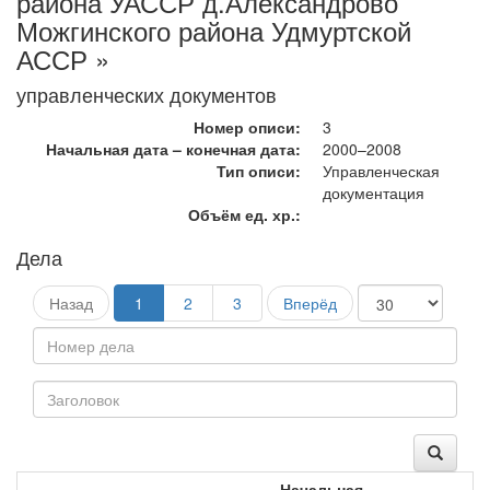
района УАССР д.Александрово
Можгинского района Удмуртской
АССР »
управленческих документов
Номер описи:
3
Начальная дата – конечная дата:
2000–2008
Тип описи:
Управленческая
документация
Объём ед. хр.:
Дела
Назад
1
2
3
Вперёд
Начальная