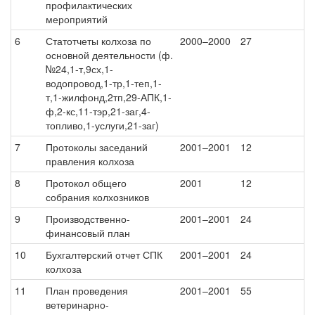
профилактических
мероприятий
6
Статотчеты колхоза по
2000–2000
27
основной деятельности (ф.
№24,1-т,9сх,1-
водопровод,1-тр,1-теп,1-
т,1-жилфонд,2тп,29-АПК,1-
ф,2-кс,11-тэр,21-заг,4-
топливо,1-услуги,21-заг)
7
Протоколы заседаний
2001–2001
12
правления колхоза
8
Протокол общего
2001
12
собрания колхозников
9
Производственно-
2001–2001
24
финансовый план
10
Бухгалтерский отчет СПК
2001–2001
24
колхоза
11
План проведения
2001–2001
55
ветеринарно-