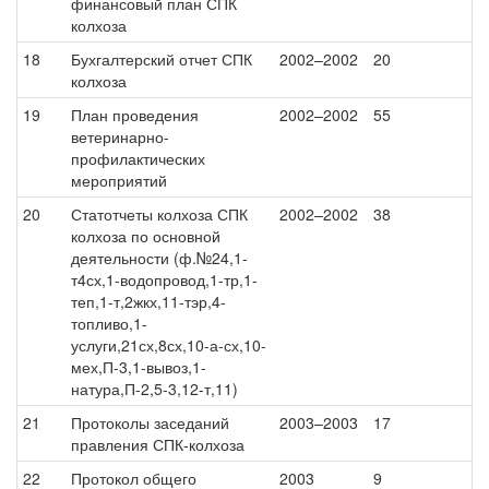
финансовый план СПК
колхоза
18
Бухгалтерский отчет СПК
2002–2002
20
колхоза
19
План проведения
2002–2002
55
ветеринарно-
профилактических
мероприятий
20
Статотчеты колхоза СПК
2002–2002
38
колхоза по основной
деятельности (ф.№24,1-
т4сх,1-водопровод,1-тр,1-
теп,1-т,2жкх,11-тэр,4-
топливо,1-
услуги,21сх,8сх,10-а-сх,10-
мех,П-3,1-вывоз,1-
натура,П-2,5-3,12-т,11)
21
Протоколы заседаний
2003–2003
17
правления СПК-колхоза
22
Протокол общего
2003
9