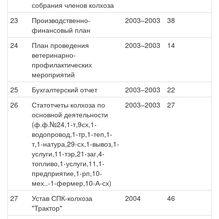
собрания членов колхоза
23
Производственно-
2003–2003
38
финансовый план
24
План проведения
2003–2003
14
ветеринарно-
профилактических
мероприятий
25
Бухгалтерский отчет
2003–2003
22
26
Статотчеты колхоза по
2003–2003
27
основной деятельности
(ф.ф.№24,1-т,9сх,1-
водопровод,1-тр,1-теп,1-
т,1-натура,29-сх,1-вывоз,1-
услуги,11-тэр,21-заг,4-
топливо,1-услуги,11,1-
предприятие,1-рп,10-
мех..-1-фермер,10-А-сх)
27
Устав СПК-колхоза
2004
46
"Трактор"