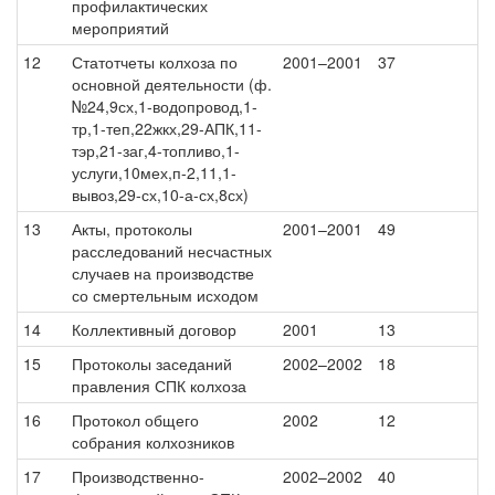
профилактических
мероприятий
12
Статотчеты колхоза по
2001–2001
37
основной деятельности (ф.
№24,9сх,1-водопровод,1-
тр,1-теп,22жкх,29-АПК,11-
тэр,21-заг,4-топливо,1-
услуги,10мех,п-2,11,1-
вывоз,29-сх,10-а-сх,8сх)
13
Акты, протоколы
2001–2001
49
расследований несчастных
случаев на производстве
со смертельным исходом
14
Коллективный договор
2001
13
15
Протоколы заседаний
2002–2002
18
правления СПК колхоза
16
Протокол общего
2002
12
собрания колхозников
17
Производственно-
2002–2002
40