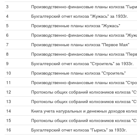
3
Производственно-финансовые планы колхоза "Гыри
4
Бухгалтерский отчет колхоза "Жужась" за 1933г.
5
Производственные планы колхоза "Жужась"
6
Производственно-финансовые планы колхоза "Жуж
7
Производственные планы колхоза "Первое Мая"
8
Производственно-финансовые планы колхоза "Пер
9
Бухгалтерский отчет колхоза "Строитель" за 1933г.
10
Производственные планы колхоза "Строитель"
11
Производственно-финансовые планы колхоза "Стро
12
Протоколы общих собраний колхозников колхоза "С
13
Протоколы общих собраний колхозников колхоза "С
14
Книга учета натуральных и денежных доходов колхоз
15
Протоколы общих собраний колхозников колхоза "С
16
Бухгалтерский отчет колхоза "Гырись" за 1933г.