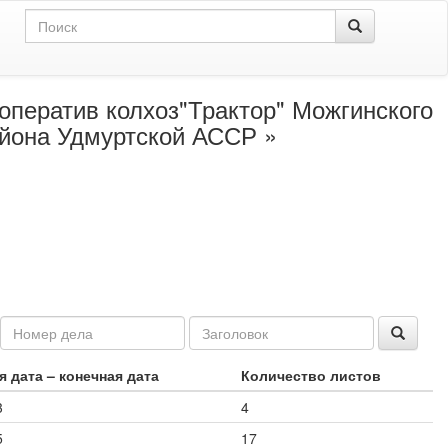
ператив колхоз"Трактор" Можгинского
айона Удмуртской АССР »
 дата – конечная дата
Количество листов
3
4
5
17