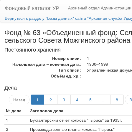
Фондовый каталог УР
Архивный отдел Администрации
Вернуться к разделу "Базы данных" сайта "Архивная служба Удм
Фонд № 63 «Объединенный фонд: Сель
сельского Совета Можгинского район
Постоянного хранения
Номер описи:
1
Начальная дата – конечная дата:
1930–1999
Тип описи:
Управленческая докум
Объём ед. хр.:
Дела
Назад
1
2
3
4
5
...
8
В
№ дела
Заголовок дела
1
Бухгалтерский отчет колхоза "Гырись" за 1933г.
2
Производственные планы колхоза "Гырись"