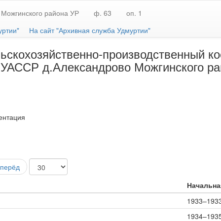
 Можгинского района УР
ф. 63
оп. 1
уртии"
На сайт "Архивная служба Удмуртии"
скохозяйственно-производственный коо
а УАССР д.Александрово Можгинского р
ентация
перёд
Начальная
1933–193
1934–193