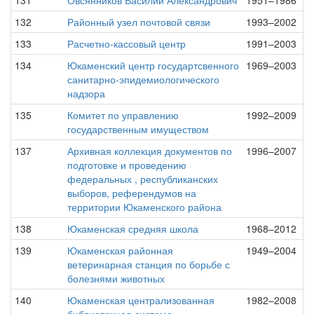
131
Овсянников Василий Александрович
1951–1986
132
Районный узел почтовой связи
1993–2002
133
Расчетно-кассовый центр
1991–2003
134
Юкаменский центр государтсвенного
1969–2003
санитарно-эпидемиологического
надзора
135
Комитет по управлению
1992–2009
государственным имуществом
137
Архивная коллекция документов по
1996–2007
подготовке и проведению
федеральных , республиканских
выборов, референдумов на
территории Юкаменского района
138
Юкаменская средняя школа
1968–2012
139
Юкаменская районная
1949–2004
ветеринарная станция по борьбе с
болезнями животных
140
Юкаменская централизованная
1982–2008