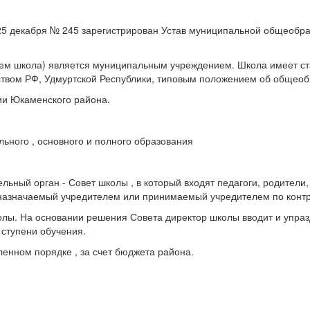
25 декабря № 245 зарегистрирован Устав муниципальной общеобр
м школа) является муниципальным учреждением. Школа имеет стат
ьством РФ, Удмуртской Республики, типовым положением об общео
ии Юкаменского района.
ьного , основного и полного образования
ный орган - Совет школы , в который входят педагоги, родители,
назначаемый учредителем или принимаемый учредителем по контр
олы. На основании решения Совета директор школы вводит и упра
ступени обучения.
енном порядке , за счет бюджета района.