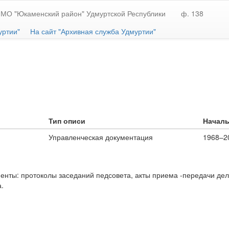
 МО "Юкаменский район" Удмуртской Республики
ф. 138
уртии"
На сайт "Архивная служба Удмуртии"
Тип описи
Началь
Управленческая документация
1968–2
ты: протоколы заседаний педсовета, акты приема -передачи дел 
.