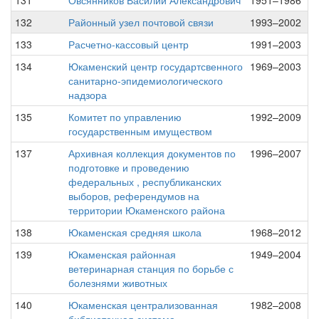
131
Овсянников Василий Александрович
1951–1986
132
Районный узел почтовой связи
1993–2002
133
Расчетно-кассовый центр
1991–2003
134
Юкаменский центр государтсвенного
1969–2003
санитарно-эпидемиологического
надзора
135
Комитет по управлению
1992–2009
государственным имуществом
137
Архивная коллекция документов по
1996–2007
подготовке и проведению
федеральных , республиканских
выборов, референдумов на
территории Юкаменского района
138
Юкаменская средняя школа
1968–2012
139
Юкаменская районная
1949–2004
ветеринарная станция по борьбе с
болезнями животных
140
Юкаменская централизованная
1982–2008