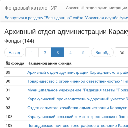
Фондовый каталог УР
Архивный отдел администрации 
Вернуться к разделу "Базы данных" сайта "Архивная служба Удм
Архивный отдел администрации Карак
Фонды (144)
Назад
1
2
3
4
5
Вперёд
№ фонда
Наименование фонда
89
Архивный отдел администрации Каракулинского рай
90
Товарищество с ограниченной ответственностью "Гиг
91
Муниципальное учреждение "Редакция газеты "Прик
92
Каракулинский производственно-дорожный участок 
93
Отдел сельского хозяйства администрации Каракули
108
Каракулинский сельский комитет крестьянских обще
109
Чегандинское почтово-телеграфное отделение Карак