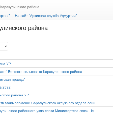
Каракулинского района
уртии"
На сайт "Архивная служба Удмуртии"
улинского района
она УР
ант" Вятского сельсовета Каракулинского района
амская правда"
№ 2392
нского района УР
ств взаимопомощи Сарапульского окружного отдела соци
улинского районного узла связи Министертсва связи Че