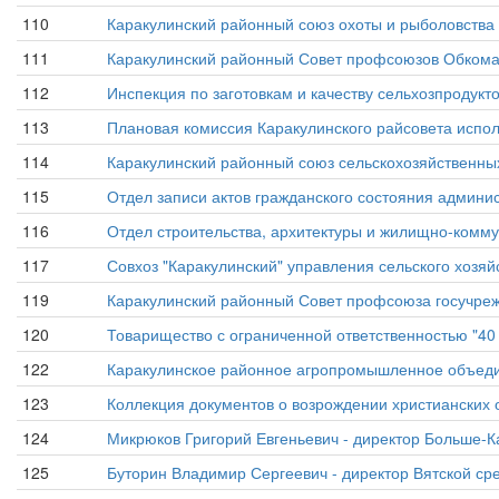
110
Каракулинский районный союз охоты и рыболовства
111
Каракулинский районный Совет профсоюзов Обком
112
Инспекция по заготовкам и качеству сельхозпродукт
113
Плановая комиссия Каракулинского райсовета испол
114
Каракулинский районный союз сельскохозяйственных
115
Отдел записи актов гражданского состояния админи
116
Отдел строительства, архитектуры и жилищно-комму
117
Совхоз "Каракулинский" управления сельского хозяй
119
Каракулинский районный Совет профсоюза госучре
120
Товарищество с ограниченной ответственностью "40
122
Каракулинское районное агропромышленное объеди
123
Коллекция документов о возрождении христианских 
124
Микрюков Григорий Евгеньевич - директор Больше-К
125
Буторин Владимир Сергеевич - директор Вятской ср