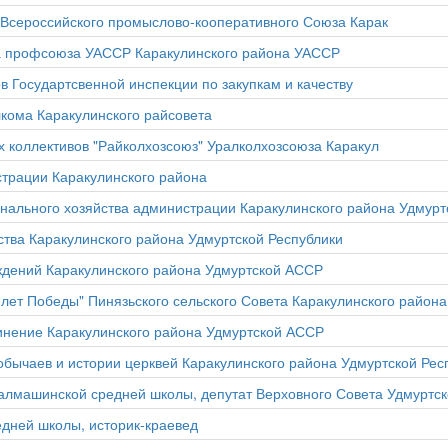
 Всероссийского промыслово-кооперативного Союза Карак
а профсоюза УАССР Каракулинского района УАССР
ов Государтсвенной инспекции по закупкам и качеству
кома Каракулинского райсовета
 коллективов "Райколхозсоюз" Уралколхозсоюза Каракул
страции Каракулинского района
нального хозяйства администрации Каракулинского района Удмурт
ства Каракулинского района Удмуртской Республики
ждений Каракулинского района Удмуртской АССР
 лет Победы" Пинязьского сельского Совета Каракулинского района
нение Каракулинского района Удмуртской АССР
обычаев и истории церквей Каракулинского района Удмуртской Рес
алмашинской средней школы, депутат Верховного Совета Удмуртск
едней школы, историк-краевед