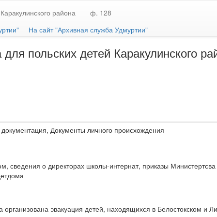
Каракулинского района
ф. 128
уртии"
На сайт "Архивная служба Удмуртии"
а для польских детей Каракулинского р
 документация, Документы личного происхождения
дом, сведения о директорах школы-интернат, приказы Министертсв
детдома
а организована эвакуация детей, находящихся в Белостокском и Ли