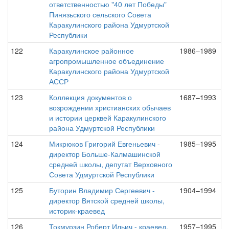
ответственностью "40 лет Победы"
Пинязьского сельского Совета
Каракулинского района Удмуртской
Республики
122
Каракулинское районное
1986–1989
агропромышленное объединение
Каракулинского района Удмуртской
АССР
123
Коллекция документов о
1687–1993
возрождении христианских обычаев
и истории церквей Каракулинского
района Удмуртской Республики
124
Микрюков Григорий Евгеньевич -
1985–1995
директор Больше-Калмашинской
средней школы, депутат Верховного
Совета Удмуртской Республики
125
Буторин Владимир Сергеевич -
1904–1994
директор Вятской средней школы,
историк-краевед
126
Токмурзин Роберт Ильич - краевед,
1957–1995