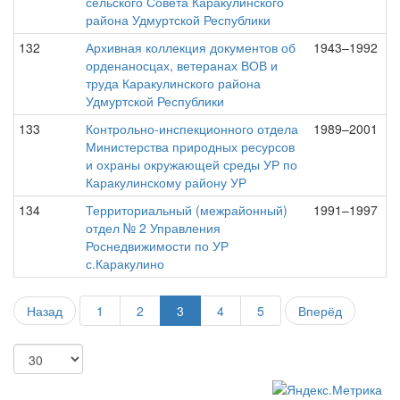
сельского Совета Каракулинского
района Удмуртской Республики
132
Архивная коллекция документов об
1943–1992
орденаносцах, ветеранах ВОВ и
труда Каракулинского района
Удмуртской Республики
133
Контрольно-инспекционного отдела
1989–2001
Министерства природных ресурсов
и охраны окружающей среды УР по
Каракулинскому району УР
134
Территориальный (межрайонный)
1991–1997
отдел № 2 Управления
Роснедвижимости по УР
с.Каракулино
Назад
1
2
3
4
5
Вперёд