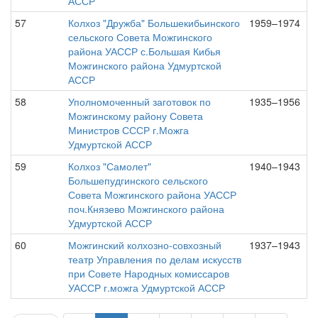
АССР
57
Колхоз "Дружба" Большекибьинского
1959–1974
сельского Совета Можгинского
района УАССР с.Большая Кибья
Можгинского района Удмуртской
АССР
58
Уполномоченный заготовок по
1935–1956
Можгинскому району Совета
Министров СССР г.Можга
Удмуртской АССР
59
Колхоз "Самолет"
1940–1943
Большепудгинского сельского
Совета Можгинского района УАССР
поч.Князево Можгинского района
Удмуртской АССР
60
Можгинский колхозно-совхозный
1937–1943
театр Управления по делам искусств
при Совете Народных комиссаров
УАССР г.можга Удмуртской АССР