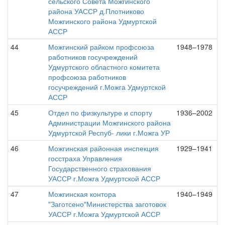
сельского Совета Можгинского
района УАССР д.Плотниково
Можгинского района Удмуртской
АССР
44
Можгинский райком профсоюза
1948–1978
работников госучреждений
Удмуртского областного комитета
профсоюза работников
госучреждений г.Можга Удмуртской
АССР
45
Отдел по физкультуре и спорту
1936–2002
Администрации Можгинского района
Удмуртской Респуб- лики г.Можга УР
46
Можгинская районная инспекция
1929–1941
госстраха Управления
Государственного страхования
УАССР г.Можга Удмуртской АССР
47
Можгинская контора
1940–1949
"Заготсено"Министерства заготовок
УАССР г.Можга Удмуртской АССР