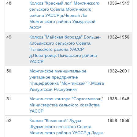
48
Колхоз "Красный лог" Можгинского
1936–1949
сельского Совета Можгинского
района УАССР д.Черный Лог
Можгинского района Удмуртской
АССР
49
Колхоз "Майская борозда" Больше-
1932–1950
Кибьинского сельского Совета
Пычасского района УАССР
д.Новотроицк Пычасского района
УАССР
50
Можгинское муниципальное
1932–2001
унитарное предприятие
птицефабрика "Можгинская" г.Можга
Удмуртской Республики
51
Можгинская контора "Сортсемовощ"
1938–1948
Министерства сельского хозяйства
УАССР
52
Колхоз "Каменный" Лудзи-
1958–1959
Шудзинского сельского Совета
Можгинского района УАССР д.Лудзи-