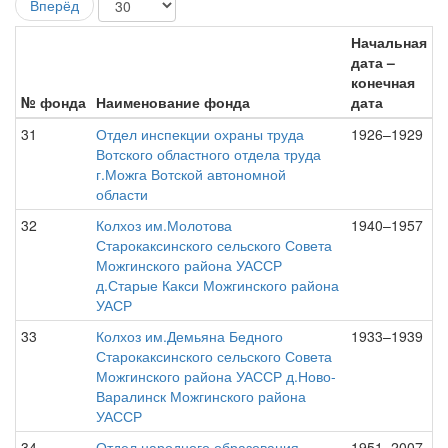
Вперёд
Начальная
дата –
конечная
№ фонда
Наименование фонда
дата
31
Отдел инспекции охраны труда
1926–1929
Вотского областного отдела труда
г.Можга Вотской автономной
области
32
Колхоз им.Молотова
1940–1957
Старокаксинского сельского Совета
Можгинского района УАССР
д.Старые Какси Можгинского района
УАСР
33
Колхоз им.Демьяна Бедного
1933–1939
Старокаксинского сельского Совета
Можгинского района УАССР д.Ново-
Варалинск Можгинского района
УАССР
34
Отдел народного образования
1951–2007