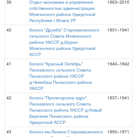
39
Отдел экономики и управления
1963–2010
собственностью администрации
Можгинского района Удмуртской
Республики г.Можга УР
40
Колхоз "Дружба" Старокаксинского
1931–1941
сельского Совета Можгинского
района УАССР д.Шурил
Можгинского района Удмуртской
АССР
41
Колхоз "Красный Октябрь"
1940–1942
Писеевского сельского Совета
Пычасского района УАССР
д.Чежебаш Пычасского района
УАССР
42
Колхоз "Пролетарское ядро"
1937–1941
Писеевского сельского Совета
Пычасского района УАССР д.Новый
Березняк Пычасского района
Удмуртской АССР
43
Колхоз им.Ленина Старокаксинского
1950–1971