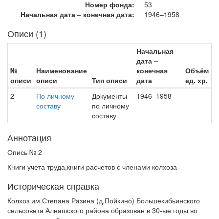
Номер фонда:
53
Начальная дата – конечная дата:
1946–1958
Описи (1)
Начальная
дата –
№
Наименование
конечная
Объём
описи
описи
Тип описи
дата
ед. хр.
2
По личному
Документы
1946–1958
составу
по личному
составу
Аннотация
Опись № 2
Книги учета труда,книги расчетов с членами колхоза
Историческая справка
Колхоз им.Степана Разина (д.Пойкино) Большекибьинского
сельсовета Алнашского района образован в 30-ые годы во