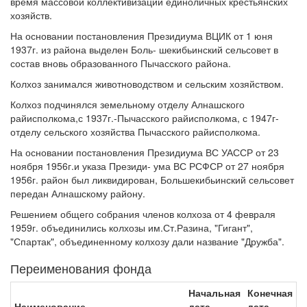
время массовой коллективизации единоличных крестьянских
хозяйств.
На основании постановления Президиума ВЦИК от 1 юня
1937г. из района выделен Боль- шекибьинский сельсовет в
состав вновь образованного Пычасского района.
Колхоз занимался животноводством и сельским хозяйством.
Колхоз подчинялся земельному отделу Алнашского
райисполкома,с 1937г.-Пычасского райисполкома, с 1947г-
отделу сельского хозяйства Пычасского райисполкома.
На основании постановления Президиума ВС УАССР от 23
ноября 1956г.и указа Президи- ума ВС РСФСР от 27 ноября
1956г. район был ликвидирован, Большекибьинский сельсовет
передан Алнашскому району.
Решением общего собрания членов колхоза от 4 февраля
1959г. объединились колхозы им.Ст.Разина, "Гигант",
"Спартак", объединенному колхозу дали название "Дружба".
Переименования фонда
Начальная
Конечная
Наименование
дата
дата