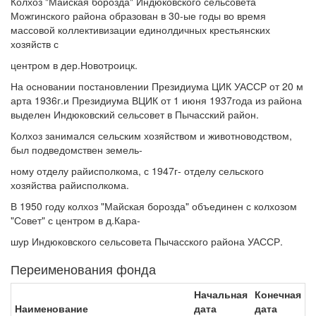
Колхоз "Майская борозда" Индюковского сельсовета
Можгинского района образован в 30-ые годы во время
массовой коллективизации единолдичных крестьянских
хозяйств с
центром в дер.Новотроицк.
На основании постановлении Президиума ЦИК УАССР от 20 м
арта 1936г.и Президиума ВЦИК от 1 июня 1937года из района
выделен Индюковский сельсовет в Пычасский район.
Колхоз занимался сельским хозяйством и животноводством,
был подведомствен земель-
ному отделу райисполкома, с 1947г- отделу сельского
хозяйства райисполкома.
В 1950 году колхоз "Майская борозда" объединен с колхозом
"Совет" с центром в д.Кара-
шур Индюковского сельсовета Пычасского района УАССР.
Переименования фонда
Начальная
Конечная
Наименование
дата
дата