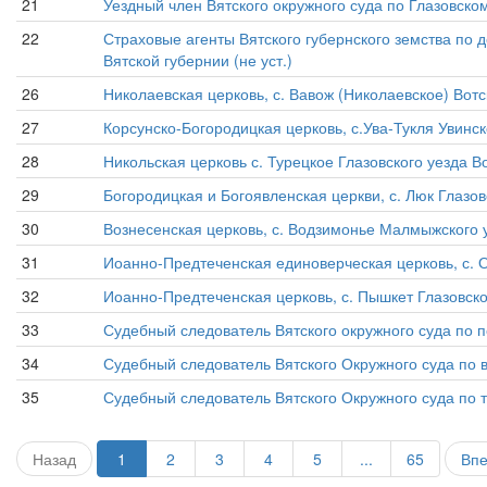
21
Уездный член Вятского окружного суда по Глазовскому 
22
Страховые агенты Вятского губернского земства по 
Вятской губернии (не уст.)
26
Николаевская церковь, с. Вавож (Николаевское) Вотс
27
Корсунско-Богородицкая церковь, с.Ува-Тукля Увинск
28
Никольская церковь с. Турецкое Глазовского уезда В
29
Богородицкая и Богоявленская церкви, с. Люк Глазов
30
Вознесенская церковь, с. Водзимонье Малмыжского уе
31
Иоанно-Предтеченская единоверческая церковь, с. Ос
32
Иоанно-Предтеченская церковь, с. Пышкет Глазовско
33
Судебный следователь Вятского окружного суда по пе
34
Судебный следователь Вятского Окружного суда по вт
35
Судебный следователь Вятского Окружного суда по т
Назад
1
2
3
4
5
...
65
Вп