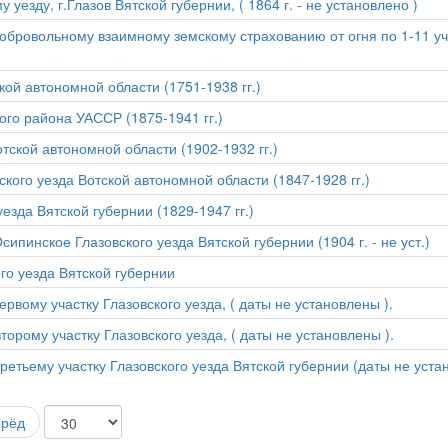
уезду, г.Глазов Вятской губернии, ( 1864 г. - не установлено )
добровольному взаимному земскому страхованию от огня по 1-11 у
кой автономной области (1751-1938 гг.)
ого района УАССР (1875-1941 гг.)
отской автономной области (1902-1932 гг.)
ского уезда Вотской автономной области (1847-1928 гг.)
зда Вятской губернии (1829-1947 гг.)
ипинское Глазовского уезда Вятской губернии (1904 г. - не уст.)
го уезда Вятской губернии
рвому участку Глазовского уезда, ( даты не установлены ).
орому участку Глазовского уезда, ( даты не установлены ).
ретьему участку Глазовского уезда Вятской губернии (даты не уста
ерёд