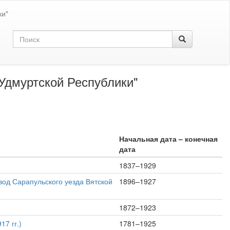
ки"
Удмуртской Республики"
Начальная дата – конечная
дата
1837–1929
вод Сарапульского уезда Вятской
1896–1927
1872–1923
7 гг.)
1781–1925