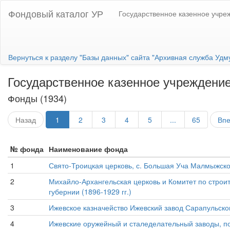
Фондовый каталог УР
Государственное казенное учре
Вернуться к разделу "Базы данных" сайта "Архивная служба Удм
Государственное казенное учреждение
Фонды (1934)
Назад
1
2
3
4
5
...
65
Вп
№ фонда
Наименование фонда
1
Свято-Троицкая церковь, с. Большая Уча Малмыжско
2
Михайло-Архангельская церковь и Комитет по строит
губернии (1896-1929 гг.)
3
Ижевское казначейство Ижевский завод Сарапульског
4
Ижевские оружейный и сталеделательный заводы, пос