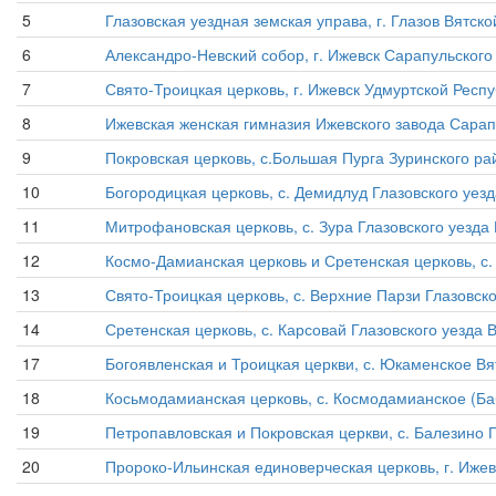
5
Глазовская уездная земская управа, г. Глазов Вятско
6
Александро-Невский собор, г. Ижевск Сарапульского 
7
Свято-Троицкая церковь, г. Ижевск Удмуртской Республ
8
Ижевская женская гимназия Ижевского завода Сарапул
9
Покровская церковь, с.Большая Пурга Зуринского ра
10
Богородицкая церковь, с. Демидлуд Глазовского уезда
11
Митрофановская церковь, с. Зура Глазовского уезда 
12
Космо-Дамианская церковь и Сретенская церковь, с. 
13
Свято-Троицкая церковь, с. Верхние Парзи Глазовског
14
Сретенская церковь, с. Карсовай Глазовского уезда В
17
Богоявленская и Троицкая церкви, с. Юкаменское Вят
18
Косьмодамианская церковь, с. Космодамианское (Баб
19
Петропавловская и Покровская церкви, с. Балезино Г
20
Пророко-Ильинская единоверческая церковь, г. Ижев