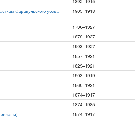
1892–1915
часткам Сарапульского уезда
1905–1918
1730–1927
1879–1937
1903–1927
1857–1921
1829–1921
1903–1919
1860–1921
1874–1917
1874–1985
новлены)
1874–1917