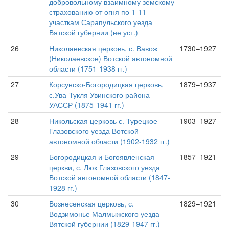
добровольному взаимному земскому
страхованию от огня по 1-11
участкам Сарапульского уезда
Вятской губернии (не уст.)
26
Николаевская церковь, с. Вавож
1730–1927
(Николаевское) Вотской автономной
области (1751-1938 гг.)
27
Корсунско-Богородицкая церковь,
1879–1937
с.Ува-Тукля Увинского района
УАССР (1875-1941 гг.)
28
Никольская церковь с. Турецкое
1903–1927
Глазовского уезда Вотской
автономной области (1902-1932 гг.)
29
Богородицкая и Богоявленская
1857–1921
церкви, с. Люк Глазовского уезда
Вотской автономной области (1847-
1928 гг.)
30
Вознесенская церковь, с.
1829–1921
Водзимонье Малмыжского уезда
Вятской губернии (1829-1947 гг.)