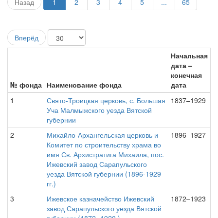
Назад
1
2
3
4
5
...
65
Вперёд
Начальная
дата –
конечная
№ фонда
Наименование фонда
дата
1
Свято-Троицкая церковь, с. Большая
1837–1929
Уча Малмыжского уезда Вятской
губернии
2
Михайло-Архангельская церковь и
1896–1927
Комитет по строительству храма во
имя Св. Архистратига Михаила, пос.
Ижевский завод Сарапульского
уезда Вятской губернии (1896-1929
гг.)
3
Ижевское казначейство Ижевский
1872–1923
завод Сарапульского уезда Вятской