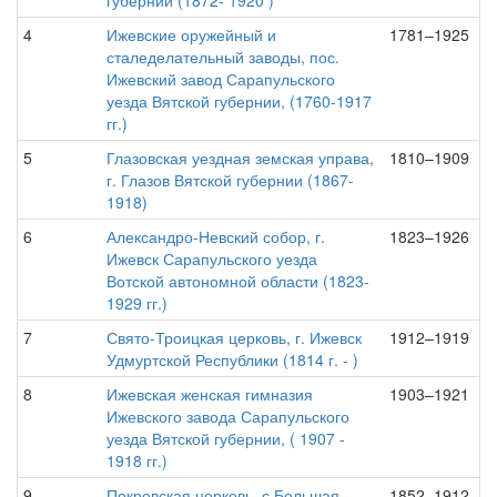
губернии (1872- 1920 )
4
Ижевские оружейный и
1781–1925
сталеделательный заводы, пос.
Ижевский завод Сарапульского
уезда Вятской губернии, (1760-1917
гг.)
5
Глазовская уездная земская управа,
1810–1909
г. Глазов Вятской губернии (1867-
1918)
6
Александро-Невский собор, г.
1823–1926
Ижевск Сарапульского уезда
Вотской автономной области (1823-
1929 гг.)
7
Свято-Троицкая церковь, г. Ижевск
1912–1919
Удмуртской Республики (1814 г. - )
8
Ижевская женская гимназия
1903–1921
Ижевского завода Сарапульского
уезда Вятской губернии, ( 1907 -
1918 гг.)
9
Покровская церковь, с.Большая
1852–1912