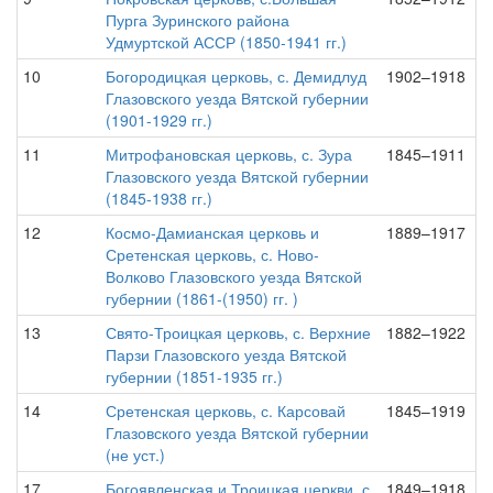
Пурга Зуринского района
Удмуртской АССР (1850-1941 гг.)
10
Богородицкая церковь, с. Демидлуд
1902–1918
Глазовского уезда Вятской губернии
(1901-1929 гг.)
11
Митрофановская церковь, с. Зура
1845–1911
Глазовского уезда Вятской губернии
(1845-1938 гг.)
12
Космо-Дамианская церковь и
1889–1917
Сретенская церковь, с. Ново-
Волково Глазовского уезда Вятской
губернии (1861-(1950) гг. )
13
Свято-Троицкая церковь, с. Верхние
1882–1922
Парзи Глазовского уезда Вятской
губернии (1851-1935 гг.)
14
Сретенская церковь, с. Карсовай
1845–1919
Глазовского уезда Вятской губернии
(не уст.)
17
Богоявленская и Троицкая церкви, с.
1849–1918