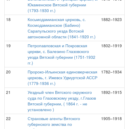
Юкаменское Вятской губернии
(1793-1930 гг.)
18
Косьмодамианская церковь, с.
1882–1923
Космодамианское (Бабино)
Сарапульского уезда Вотской
автономной области (1841-1920 гг.)
19
Петропавловская и Покровская
1802–1919
церкви, с. Балезино Глазовского
уезда Вятской губернии (1751-1932
гг.)
20
Пророко-Ильинская единоверческая
1782–1934
церковь, г. Ижевск Удмуртской АССР
(1779-1936 гг.)
21
Уездный член Вятского окружного
1892–1915
суда по Глазовскому уезду, г.Глазов
Вятской губернии, ( 1864 г. - не
установлено )
22
Страховые агенты Вятского
1905–1918
губернского земства по