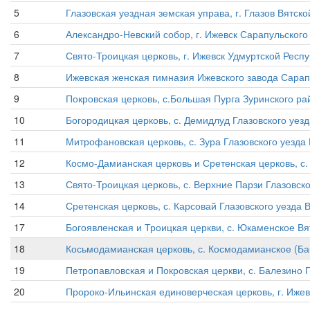
5
Глазовская уездная земская управа, г. Глазов Вятско
6
Александро-Невский собор, г. Ижевск Сарапульского 
7
Свято-Троицкая церковь, г. Ижевск Удмуртской Республ
8
Ижевская женская гимназия Ижевского завода Сарапул
9
Покровская церковь, с.Большая Пурга Зуринского ра
10
Богородицкая церковь, с. Демидлуд Глазовского уезда
11
Митрофановская церковь, с. Зура Глазовского уезда 
12
Космо-Дамианская церковь и Сретенская церковь, с. 
13
Свято-Троицкая церковь, с. Верхние Парзи Глазовског
14
Сретенская церковь, с. Карсовай Глазовского уезда В
17
Богоявленская и Троицкая церкви, с. Юкаменское Вят
18
Косьмодамианская церковь, с. Космодамианское (Баб
19
Петропавловская и Покровская церкви, с. Балезино Г
20
Пророко-Ильинская единоверческая церковь, г. Ижев