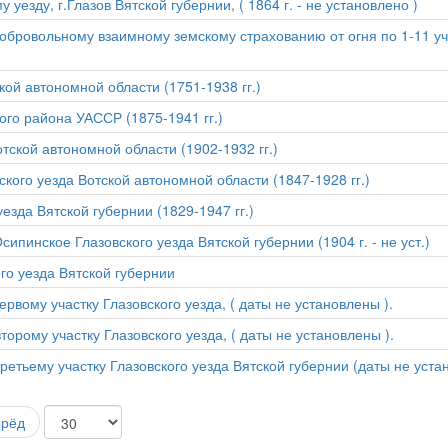
уезду, г.Глазов Вятской губернии, ( 1864 г. - не установлено )
добровольному взаимному земскому страхованию от огня по 1-11 у
кой автономной области (1751-1938 гг.)
ого района УАССР (1875-1941 гг.)
отской автономной области (1902-1932 гг.)
ского уезда Вотской автономной области (1847-1928 гг.)
зда Вятской губернии (1829-1947 гг.)
ипинское Глазовского уезда Вятской губернии (1904 г. - не уст.)
го уезда Вятской губернии
рвому участку Глазовского уезда, ( даты не установлены ).
орому участку Глазовского уезда, ( даты не установлены ).
ретьему участку Глазовского уезда Вятской губернии (даты не уста
ерёд