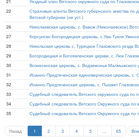
21
Уездный член Вятского окружного суда по Глазовскому 
22
Страховые агенты Вятского губернского земства по 
Вятской губернии (не уст.)
26
Николаевская церковь, с. Вавож (Николаевское) Вотс
27
Корсунско-Богородицкая церковь, с.Ува-Тукля Увинск
28
Никольская церковь с. Турецкое Глазовского уезда В
29
Богородицкая и Богоявленская церкви, с. Люк Глазов
30
Вознесенская церковь, с. Водзимонье Малмыжского уе
31
Иоанно-Предтеченская единоверческая церковь, с. Ос
32
Иоанно-Предтеченская церковь, с. Пышкет Глазовско
33
Судебный следователь Вятского окружного суда по пе
34
Судебный следователь Вятского Окружного суда по вт
35
Судебный следователь Вятского Окружного суда по т
Назад
1
2
3
4
5
...
65
Вп