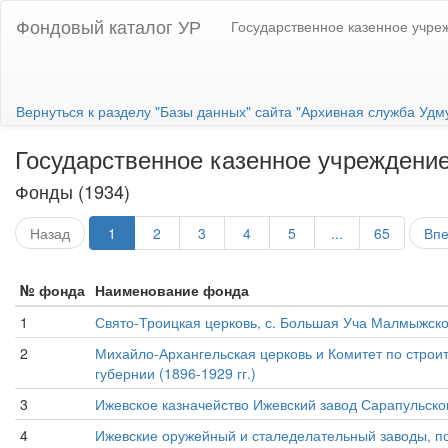
Фондовый каталог УР
Государственное казенное учре
Вернуться к разделу "Базы данных" сайта "Архивная служба Удм
Государственное казенное учреждение
Фонды (1934)
Назад
1
2
3
4
5
...
65
Вп
№ фонда
Наименование фонда
1
Свято-Троицкая церковь, с. Большая Уча Малмыжско
2
Михайло-Архангельская церковь и Комитет по строит
губернии (1896-1929 гг.)
3
Ижевское казначейство Ижевский завод Сарапульског
4
Ижевские оружейный и сталеделательный заводы, пос