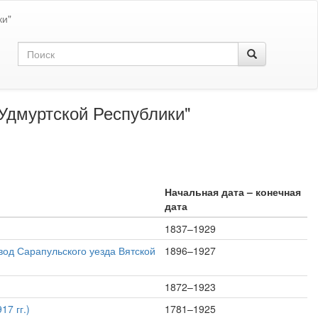
ки"
Удмуртской Республики"
Начальная дата – конечная
дата
1837–1929
вод Сарапульского уезда Вятской
1896–1927
1872–1923
7 гг.)
1781–1925