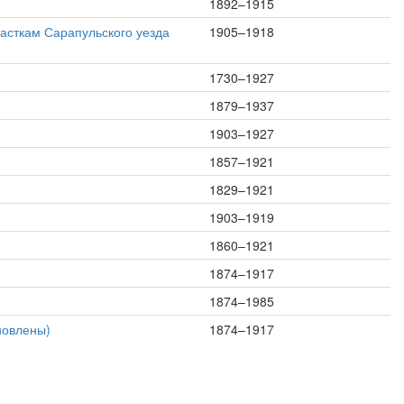
1892–1915
часткам Сарапульского уезда
1905–1918
1730–1927
1879–1937
1903–1927
1857–1921
1829–1921
1903–1919
1860–1921
1874–1917
1874–1985
новлены)
1874–1917