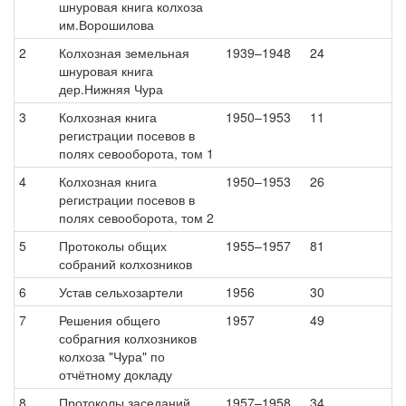
шнуровая книга колхоза
им.Ворошилова
2
Колхозная земельная
1939–1948
24
шнуровая книга
дер.Нижняя Чура
3
Колхозная книга
1950–1953
11
регистрации посевов в
полях севооборота, том 1
4
Колхозная книга
1950–1953
26
регистрации посевов в
полях севооборота, том 2
5
Протоколы общих
1955–1957
81
собраний колхозников
6
Устав сельхозартели
1956
30
7
Решения общего
1957
49
собрагния колхозников
колхоза "Чура" по
отчётному докладу
8
Протоколы заседаний
1957–1958
34