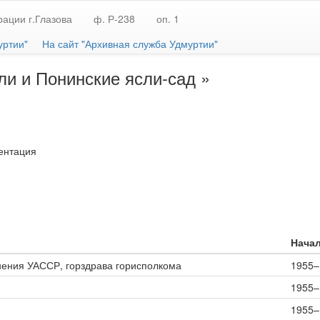
ации г.Глазова
ф. Р-238
оп. 1
уртии"
На сайт "Архивная служба Удмуртии"
ли и Понинские ясли-сад »
ентация
Начал
нения УАССР, горздрава горисполкома
1955–
1955–
1955–