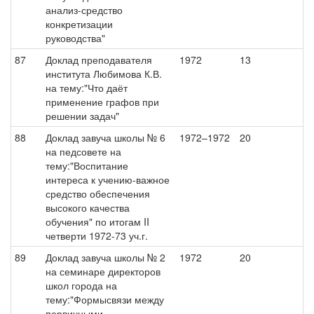
анализ-средство
конкретизации
руководства"
87
Доклад преподавателя
1972
13
института Любимова К.В.
на тему:"Что даёт
применение графов при
решении задач"
88
Доклад завуча школы № 6
1972–1972
20
на педсовете на
тему:"Воспитание
интереса к учению-важное
средство обеспечения
высокого качества
обучения" по итогам II
четверти 1972-73 уч.г.
89
Доклад завуча школы № 2
1972
20
на семинаре директоров
школ города на
тему:"Формысвязи между
первичными