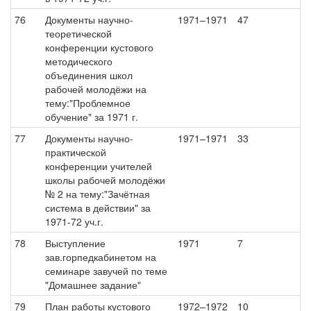
76
Документы научно-
1971–1971
47
теоретической
конференции кустового
методического
объединения школ
рабочей молодёжи на
тему:"Проблемное
обучение" за 1971 г.
77
Документы научно-
1971–1971
33
практической
конференции учителей
школы рабочей молодёжи
№ 2 на тему:"Зачётная
система в действии" за
1971-72 уч.г.
78
Выступление
1971
7
зав.горпедкабинетом на
семинаре завучей по теме
"Домашнее задание"
79
План работы кустового
1972–1972
10