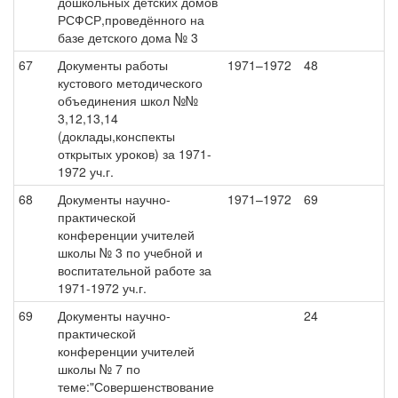
дошкольных детских домов
РСФСР,проведённого на
базе детского дома № 3
67
Документы работы
1971–1972
48
кустового методического
объединения школ №№
3,12,13,14
(доклады,конспекты
открытых уроков) за 1971-
1972 уч.г.
68
Документы научно-
1971–1972
69
практической
конференции учителей
школы № 3 по учебной и
воспитательной работе за
1971-1972 уч.г.
69
Документы научно-
24
практической
конференции учителей
школы № 7 по
теме:"Совершенствование