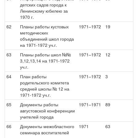
детских садов города к
Ленинскому юбилею за
1970 г.
62
Планы работы кустовых
1971–1972
19
методических
объединений школ города
на 1971-1972 уч.г.
63
Планы работы школ №№
1971–1972
12
3,12,13,14 на 1971-1972
уч.г.
64
План работы
1971–1972
3
родительского комитета
средней школы № 12 на
1971-1972 уч.г.
65
Документы работы
1971–1971
89
августовской конференции
учителей города
66
Документы межобластного
1971
63
семинара воспитателей