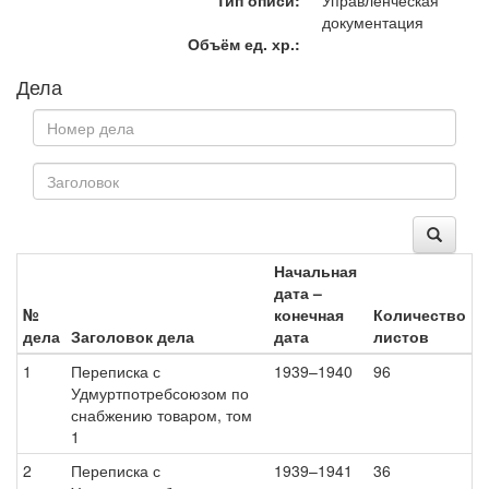
Тип описи:
Управленческая
документация
Объём ед. хр.:
Дела
Начальная
дата –
№
конечная
Количество
дела
Заголовок дела
дата
листов
1
Переписка с
1939–1940
96
Удмуртпотребсоюзом по
снабжению товаром, том
1
2
Переписка с
1939–1941
36