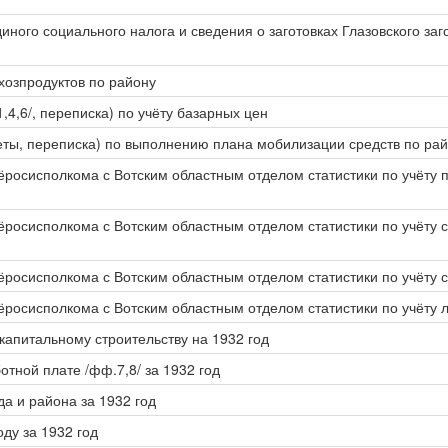
ного социального налога и сведения о заготовках Глазовского заг
ьхозпродуктов по району
,4,6/, переписка) по учёту базарных цен
еты, переписка) по выполнению плана мобилизации средств по рай
 ёросисполкома с Вотским областным отделом статистики по учёту
ёросисполкома с Вотским областным отделом статистики по учёту с
ёросисполкома с Вотским областным отделом статистики по учёту с
ёросисполкома с Вотским областным отделом статистики по учёту л
капитальному строительству на 1932 год
отной плате /фф.7,8/ за 1932 год
а и района за 1932 год
ду за 1932 год