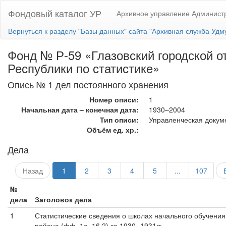
Фондовый каталог УР
Архивное управление Администр
Вернуться к разделу "Базы данных" сайта "Архивная служба Удм
Фонд № Р-59 «Глазовский городской о
Республики по статистике»
Опись № 1 дел постоянного хранения
Номер описи:
1
Начальная дата – конечная дата:
1930–2004
Тип описи:
Управленческая докум
Объём ед. хр.:
Дела
Назад
1
2
3
4
5
...
107
№
дела
Заголовок дела
1
Статистические сведения о школах начального обучения
района (фф. 1а, 16,2) за 1930- 1931гг.