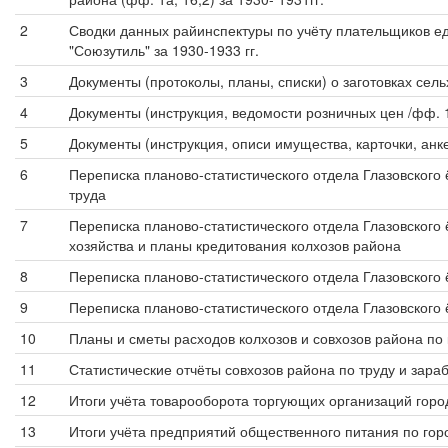
2
Сводки данных райинспектуры по учёту плательщиков еди
"Союзутиль" за 1930-1933 гг.
3
Документы (протоколы, планы, списки) о заготовках сел
4
Документы (инструкция, ведомости розничных цен /фф. 1
5
Документы (инструкция, описи имущества, карточки, анк
6
Переписка планово-статистического отдела Глазовского
труда
7
Переписка планово-статистического отдела Глазовского 
хозяйства и планы кредитования колхозов района
8
Переписка планово-статистического отдела Глазовского 
9
Переписка планово-статистического отдела Глазовского 
10
Планы и сметы расходов колхозов и совхозов района по 
11
Статистические отчёты совхозов района по труду и зараб
12
Итоги учёта товарооборота торгующих организаций город
13
Итоги учёта предприятий общественного питания по горо