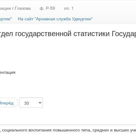
ации г.Глазова
ф. Р-59
оп. 1
уртии"
На сайт "Архивная служба Удмуртии"
тдел государственной статистики Госуда
ентация
Вперёд
, социального воспитания повышенного типа, средних и высших уч