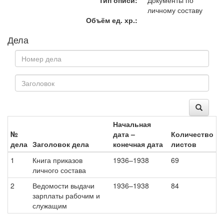
Тип описи:
Документы по
личному составу
Объём ед. хр.:
Дела
Начальная
№
дата –
Количество
дела
Заголовок дела
конечная дата
листов
1
Книга приказов
1936–1938
69
личного состава
2
Ведомости выдачи
1936–1938
84
зарплаты рабочим и
служащим