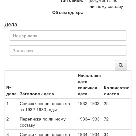
Тип описи:
Документы по
личному составу
Объём ед. хр.:
Дела
Начальная
дата –
№
конечная
Количество
дела
Заголовок дела
дата
листов
1
Список членов горсовета
1932–1933
25
за 1932-1933 годы
2
Переписка по личному
1933–1933
72
составу
3
Списки членов горсовета
1934–1934
34