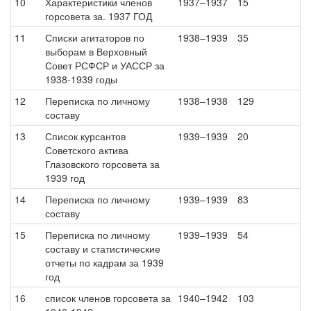
10
Характеристики членов
1937–1937
15
горсовета за. 1937 ГОД
11
Списки агитаторов по
1938–1939
35
выборам в Верховный
Совет РСФСР и УАССР за
1938-1939 годы
12
Переписка по личному
1938–1938
129
составу
13
Список курсантов
1939–1939
20
Советского актива
Глазовского горсовета за
1939 год
14
Переписка по личному
1939–1939
83
составу
15
Переписка по личному
1939–1939
54
составу и статистические
отчеты по кадрам за 1939
год
16
список членов горсовета за
1940–1942
103