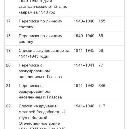
1940-1942 годы и
статистические отчёты по
кадрам за 1940 год
17
Переписка по личному
1940–1940
155
составу
18
Переписка по личному
1940–1940
85
составу
19
Списки эвакуированных за
1941–1945
58
1941-1945 годы
20
Переписка с
1941–1941
77
эвакуированном
населением г. Глазова
21
Переписка с
1941–1942
346
эвакуированном
населением г. Глазова
22
Списки на вручение
1941–1948
117
медалей "за доблестный
труд в Великой
Отечественное войне
1941-1945 годы" за 1946-