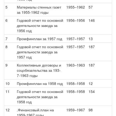
5
Материалы стенных газет
1955–1962
57
за 1955-1962 годы
6
Годовой отчет по основной
1956–1956
146
деятельности завода за
1956 год
7
Промфинплан за 1957 год
1957–1957
13
8
Годовой отчет по основной
1957–1957
187
деятельности завода за
1957 год
9
Коллективные договоры и
1963–1963
187
соцобязательства за 193-
7-1963 годы
10
Промфинплан на 1958 год
1958–1958
12
11
Годовой отчет по основной
1958–1958
154
деятельности завода за
1958 год
12
.Финансовый.план на
1959–1967
98
1959-1967 годы