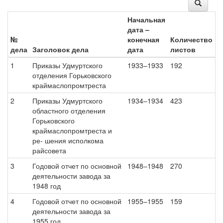
Начальная
дата –
№
конечная
Количество
дела
Заголовок дела
дата
листов
1
Приказы Удмуртского
1933–1933
192
отделения Горьковского
краймаслопромтреста
2
Приказы Удмуртского
1934–1934
423
областного отделения
Горьковского
краймаслопромтреста и
ре- шения исполкома
райсовета
3
Годовой отчет по основной
1948–1948
270
деятельности завода за
1948 год
4
Годовой отчет по основной
1955–1955
159
деятельности завода за
1955 год