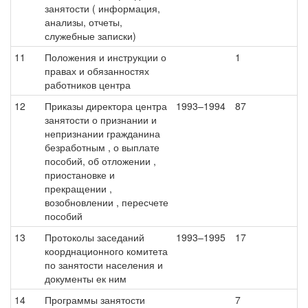
занятости ( информация,
анализы, отчеты,
служебные записки)
11
Положения и инструкции о
1
правах и обязанностях
работников центра
12
Приказы директора центра
1993–1994
87
занятости о признании и
непризнании гражданина
безработным , о выплате
пособий, об отложении ,
приостановке и
прекращении ,
возобновлении , пересчете
пособий
13
Протоколы заседаний
1993–1995
17
коорднационного комитета
по занятости населения и
документы ек ним
14
Программы занятости
7