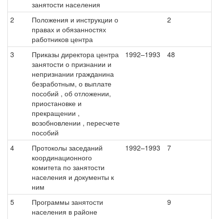
занятости населения
2
Положения и инструкции о
2
правах и обязанностях
работников центра
3
Приказы директора центра
1992–1993
48
занятости о признании и
непризнании гражданина
безработным, о выплате
пособий , об отложении,
приостановке и
прекращении ,
возобновлении , пересчете
пособий
4
Протоколы заседаний
1992–1993
7
координационного
комитета по занятости
населения и документы к
ним
5
Программы занятости
9
населения в районе