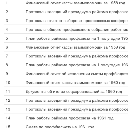
1
Финансовый отчет кассы взаимопомощи за 1958 год
2
Протоколы заседаний президиума райкома профсою
3
Протоколы отчетно-выборных профсоюзных конферен
4
Протоколы общего профсоюзного собрания работнико
5
План работы райкома профсоюза на 1 полугодие 195
6
Финансовый отчет кассы взаимопомощи за 1959 год
7
Протоколы заседаний президиума райкома профсою
8
План работы райкома профсоюза на 1 полугодие 1960
9
Финансовый отчет об исполнении сметы профбюджета
10
Финансовый отчет кассы взаимопомощи за 1960 год
11
Документы об итогах соцсоревнований за 1960 год
12
Протоколы заседаний президиума райкома профсоюз
13
Протоколы заседаний президиума райкома профсоюз
14
План работы райкома профсоюза на 1961 год
15
Смета по профбюджету на 1961 год