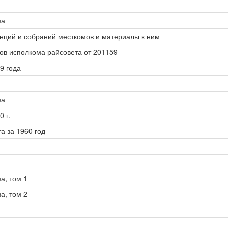
за
ций и собраний месткомов и материалы к ним
в исполкома райсовета от 201159
9 года
за
 г.
 за 1960 год
а, том 1
а, том 2