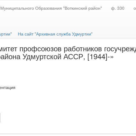
Муниципального Образования "Воткинский район"
ф. 330
о
уртии"
На сайт "Архивная служба Удмуртии"
митет профсоюзов работников госучреж
района Удмуртской АССР, [1944]-»
ентация