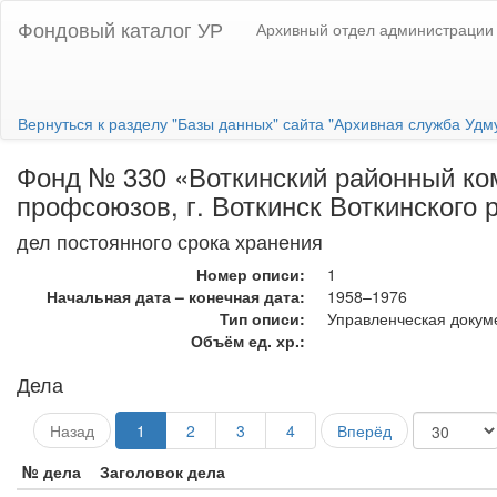
Фондовый каталог УР
Архивный отдел администрации 
Вернуться к разделу "Базы данных" сайта "Архивная служба Удм
Фонд № 330 «Воткинский районный ко
профсоюзов, г. Воткинск Воткинского 
дел постоянного срока хранения
Номер описи:
1
Начальная дата – конечная дата:
1958–1976
Тип описи:
Управленческая докум
Объём ед. хр.:
Дела
Назад
1
2
3
4
Вперёд
№ дела
Заголовок дела