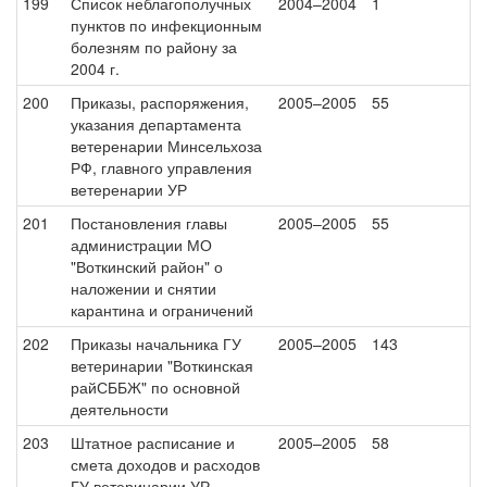
199
Список неблагополучных
2004–2004
1
пунктов по инфекционным
болезням по району за
2004 г.
200
Приказы, распоряжения,
2005–2005
55
указания департамента
ветеренарии Минсельхоза
РФ, главного управления
ветеренарии УР
201
Постановления главы
2005–2005
55
администрации МО
"Воткинский район" о
наложении и снятии
карантина и ограничений
202
Приказы начальника ГУ
2005–2005
143
ветеринарии "Воткинская
райСББЖ" по основной
деятельности
203
Штатное расписание и
2005–2005
58
смета доходов и расходов
ГУ ветеринарии УР