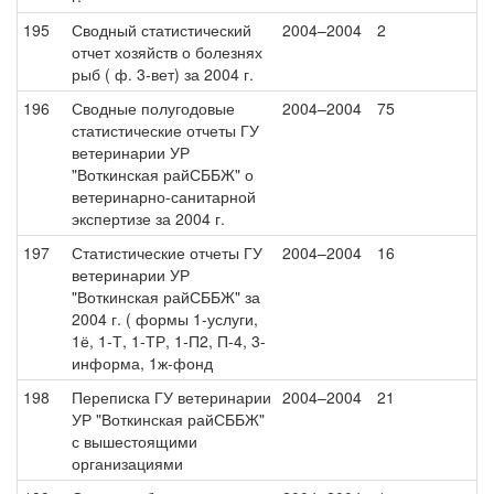
195
Сводный статистический
2004–2004
2
отчет хозяйств о болезнях
рыб ( ф. 3-вет) за 2004 г.
196
Сводные полугодовые
2004–2004
75
статистические отчеты ГУ
ветеринарии УР
"Воткинская райСББЖ" о
ветеринарно-санитарной
экспертизе за 2004 г.
197
Статистические отчеты ГУ
2004–2004
16
ветеринарии УР
"Воткинская райСББЖ" за
2004 г. ( формы 1-услуги,
1ё, 1-Т, 1-ТР, 1-П2, П-4, 3-
информа, 1ж-фонд
198
Переписка ГУ ветеринарии
2004–2004
21
УР "Воткинская райСББЖ"
с вышестоящими
организациями