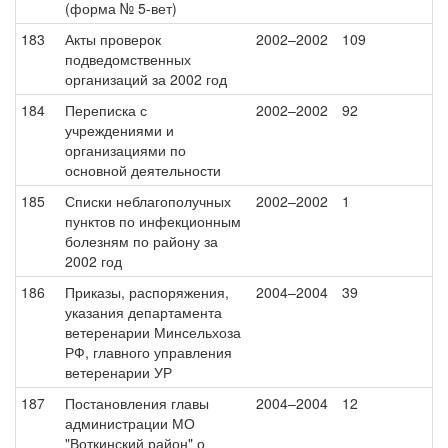
(форма № 5-вет)
183
Акты проверок
2002–2002
109
подведомственных
организаций за 2002 год
184
Переписка с
2002–2002
92
учреждениями и
организациями по
основной деятельности
185
Списки неблагополучных
2002–2002
1
пунктов по инфекционным
болезням по району за
2002 год
186
Приказы, распоряжения,
2004–2004
39
указания департамента
ветеренарии Минсельхоза
РФ, главного управления
ветеренарии УР
187
Постановления главы
2004–2004
12
администрации МО
"Воткинский район" о