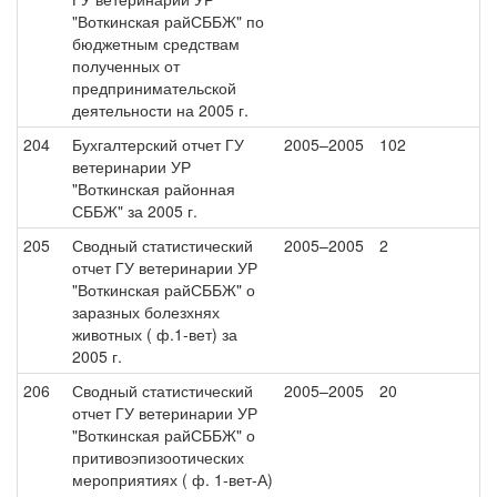
"Воткинская райСББЖ" по
бюджетным средствам
полученных от
предпринимательской
деятельности на 2005 г.
204
Бухгалтерский отчет ГУ
2005–2005
102
ветеринарии УР
"Воткинская районная
СББЖ" за 2005 г.
205
Сводный статистический
2005–2005
2
отчет ГУ ветеринарии УР
"Воткинская райСББЖ" о
заразных болезхнях
животных ( ф.1-вет) за
2005 г.
206
Сводный статистический
2005–2005
20
отчет ГУ ветеринарии УР
"Воткинская райСББЖ" о
притивоэпизоотических
мероприятиях ( ф. 1-вет-А)