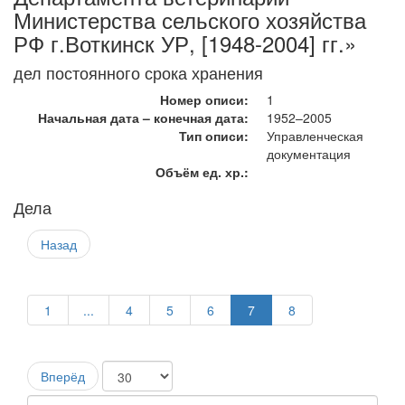
Министерства сельского хозяйства
РФ г.Воткинск УР, [1948-2004] гг.»
дел постоянного срока хранения
Номер описи:
1
Начальная дата – конечная дата:
1952–2005
Тип описи:
Управленческая
документация
Объём ед. хр.:
Дела
Назад
1
...
4
5
6
7
8
Вперёд