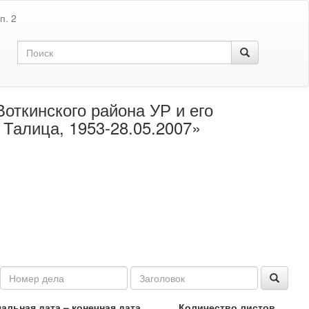
п. 2
откинского района УР и его
 Талица, 1953-28.05.2007»
альная дата – конечная дата
Количество листов