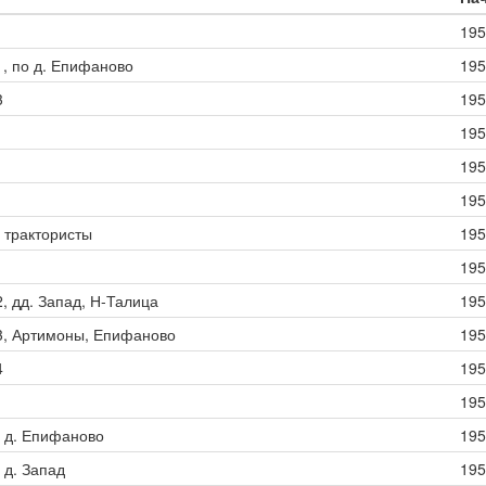
1
195
1, по д. Епифаново
195
3
195
195
195
195
, трактористы
195
1
195
2, дд. Запад, Н-Талица
195
 3, Артимоны, Епифаново
195
4
195
195
, д. Епифаново
195
 д. Запад
195