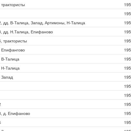
, трактористы
195
1
195
2, дд. В-Талица, Запад, Артимоны, Н-Талица
195
 3, дд. Н.Талица, Епифаново
195
4, трактористы
195
д. Епифангово
195
. В-Талица
195
. Н-Талица
195
. Запад
195
195
1
195
2
195
3, д. Епифаново
195
4
195