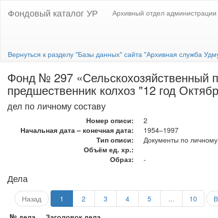
Фондовый каталог УР
Архивный отдел администрации 
Вернуться к разделу "Базы данных" сайта "Архивная служба Удм
Фонд № 297 «Сельскохозяйственный пр
предшественник колхоз "12 год Октябр
дел по личному составу
Номер описи:
2
Начальная дата – конечная дата:
1954–1997
Тип описи:
Документы по личному
Объём ед. хр.:
Образ:
-
Дела
Назад
1
2
3
4
5
...
10
В
№ дела
Заголовок дела