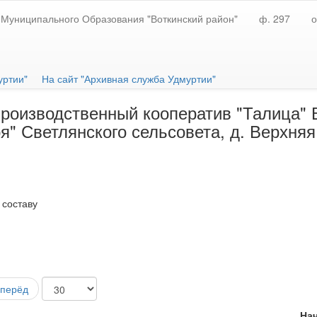
Муниципального Образования "Воткинский район"
ф. 297
о
уртии"
На сайт "Архивная служба Удмуртии"
оизводственный кооператив "Талица" В
я" Светлянского сельсовета, д. Верхняя
 составу
перёд
Нач