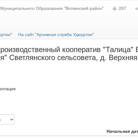
Муниципального Образования "Воткинский район"
ф. 297
о
уртии"
На сайт "Архивная служба Удмуртии"
оизводственный кооператив "Талица" В
я" Светлянского сельсовета, д. Верхняя
ентация
Начальная дат