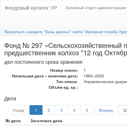
Фондовый каталог УР
Архивный отдел администрации 
Вернуться к разделу "Базы данных" сайта "Архивная служба Удм
Фонд № 297 «Сельскохозяйственный пр
предшественник колхоз "12 год Октябр
дел постоянного срока хранения
Номер описи:
1
Начальная дата – конечная дата:
1963–2002
Тип описи:
Управленческая докум
Объём ед. хр.:
Дела
Назад
1
2
3
4
5
Вперёд
№ дела
Заголовок дела