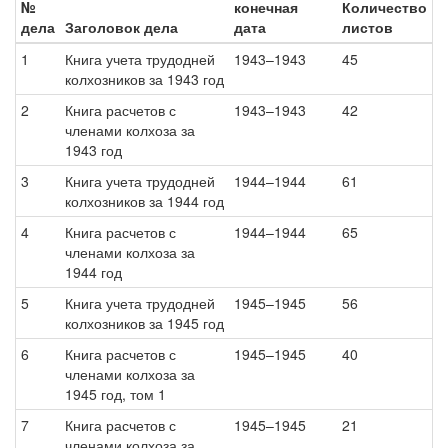
№
конечная
Количество
дела
Заголовок дела
дата
листов
1
Книга учета трудодней
1943–1943
45
колхозников за 1943 год
2
Книга расчетов с
1943–1943
42
членами колхоза за
1943 год
3
Книга учета трудодней
1944–1944
61
колхозников за 1944 год
4
Книга расчетов с
1944–1944
65
членами колхоза за
1944 год
5
Книга учета трудодней
1945–1945
56
колхозников за 1945 год
6
Книга расчетов с
1945–1945
40
членами колхоза за
1945 год, том 1
7
Книга расчетов с
1945–1945
21
членами колхоза за