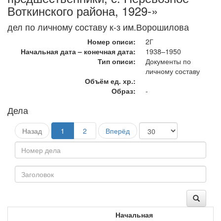
Воткинского района, 1929-»
дел по личному составу к-з им.Ворошилова
Номер описи:
2Г
Начальная дата – конечная дата:
1938–1950
Тип описи:
Документы по
личному составу
Объём ед. хр.:
Образ:
-
Дела
Назад
1
2
Вперёд
Начальная