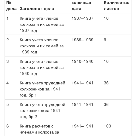
№
конечная
Количество
дела
Заголовок дела
дата
листов
1
Книга учета членов
1937–1937
10
колхоза и их семей за
1937 год
2
Книга учета членов
1939–1939
9
колхоза и их семей за
1939 год
3
Книга учета членов
1940–1940
10
колхоза и их семей за
1940 год
4
Книга учета трудодней
1941–1941
36
колхозников за 1941
год, бр.1
5
Книга учета трудодней
1941–1941
36
колхозников за 1941
год, бр.2
6
Книга расчетов с
1941–1941
100
членами колхоза за