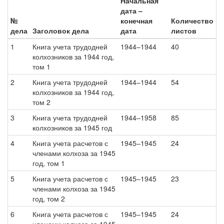
Начальная
дата –
№
конечная
Количество
дела
Заголовок дела
дата
листов
1
Книга учета трудодней
1944–1944
40
колхозников за 1944 год,
том 1
2
Книга учета трудодней
1944–1944
54
колхозников за 1944 год,
том 2
3
Книга учета трудодней
1944–1958
85
колхозников за 1945 год
4
Книга учета расчетов с
1945–1945
24
членами колхоза за 1945
год, том 1
5
Книга учета расчетов с
1945–1945
23
членами колхоза за 1945
год, том 2
6
Книга учета расчетов с
1945–1945
24