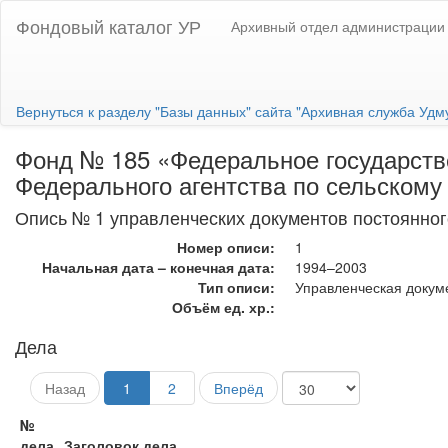
Фондовый каталог УР
Архивный отдел администрации 
Вернуться к разделу "Базы данных" сайта "Архивная служба Удм
Фонд № 185 «Федеральное государств
Федерального агентства по сельскому
Опись № 1 управленческих документов постоянног
Номер описи:
1
Начальная дата – конечная дата:
1994–2003
Тип описи:
Управленческая докум
Объём ед. хр.:
Дела
Назад
1
2
Вперёд
№
дела
Заголовок дела