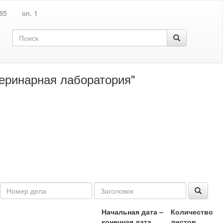
85
оп. 1
еринарная лаборатория"
Начальная дата –
Количество
конечная дата
листов